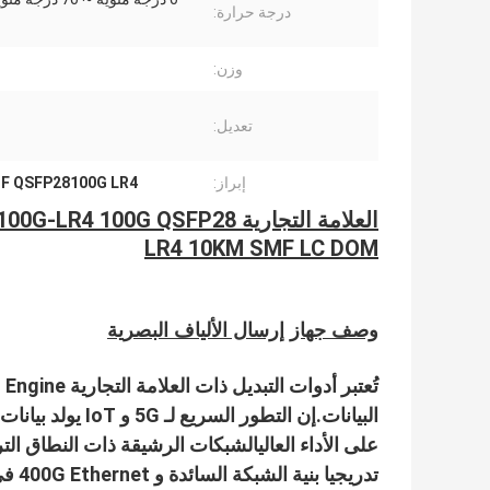
درجة حرارة:
وزن:
تعديل:
إبراز:
F QSFP28100G LR4
LR4 10KM SMF LC DOM
وصف جهاز إرسال الألياف البصرية
البيانات.إن التط
تدريجيا بنية الشبكة السائدة و 400G Ethernet في الزاوية.