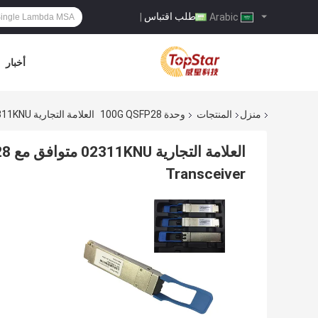
طلب اقتباس
|
Arabic
أخبار
منزل
المنتجات
وحدة 100G QSFP28
العلامة التجارية 02311KNU متوافق مع QSFP28-100G-LR4 ، 10km SMF 100G QSFP28 Transceiver
الع
Transceiver