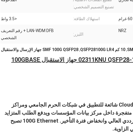
تصنيع التصميم الشخصي:
60 غرام
استهلاك الطاقة:
<3.5 واط
NRZ
LAN-WDM DFB + رقم التعريف
الليزر:
الشخصي
SM
,
10 كم QSFP28100G LR4
,
SMF 100G QSFP28 جهاز الإرسال والاستقبال
العلامة التجارية 02311KNU QSFP28-100G-LR4 100G QSFP28 جهاز الاستقبال 100GBASE
تُعتبر أدوات التبديل ذات العلامة التجارية Cloud Engine شائعة للتطبيق في شبكات الحرم الجامعي ومراكز
ور السريع لـ 5G و IoT يولد بيانات متفجرة داخل مركز بيانات المؤسسات ويدفع الطلب المتزايد
على الأداء العاليالشبكات الرشيقة ذات النطاق الترددي العالي وانخفاض فترة التأخير. 100G Ethernet تصبح