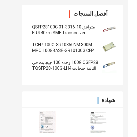
أفضل المنتجات
متوافق 10-3316-01 QSFP28100G
ER4 40km SMF Transceiver
TCFP-100G-SR10850NM 300M
MPO 100GBASE-SR10100G CFP
جهاز الإرسال والاستقبال
100G QSFP28 وحدة 100 جيجابت في
الثانية جيجابت TQSFP28-100G-LH4
إيثرنت الإرسال والاستقبال
شهادة