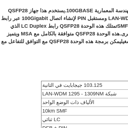
تم تصميم وحدة Top-Trans QSFP28 100G للهندسة المعمارية 100GBASE.يستخدم هذا جهاز QSFP28
LR4 Transceiver جهاز LAN-WDM DFB Transmitter ومستقبل PIN لإنشاء اتصال 100Gigabit عبر رابط
الألياف فوق مسافة ممتدة تصل إلى 10km عبر SMFتمتلك هذه الوحدة QSFP28 رابط LC Duplex الذي
يمكن أن يتفاعل مع نظارات QSFP28 LR4 الأخرى.هذه الوحدة QSFP28 متوافقة بالكامل مع MSA ويتميز
بال DOM / DDM عبر الإنترنت لمراقبة حالة التشغيليمكن برمجة هذه الوحدة QSFP28 مع التوافق للتفاعل مع
103.125 جيجابايت في الثانية
شبكة LAN-WDM 1295 - 1309NM
الألياف ذات الوضع الواحد
10km SMF
LC ثنائي