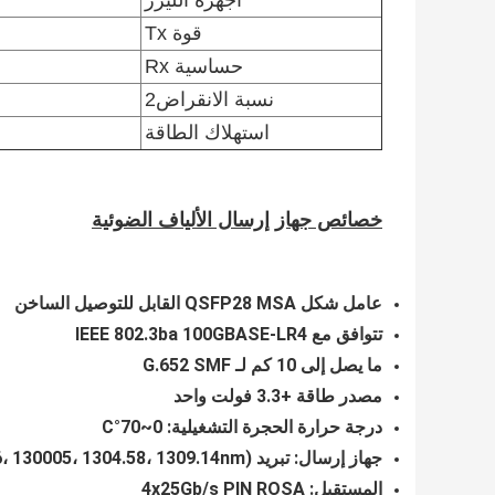
أجهزة الليزر
قوة Tx
حساسية Rx
نسبة الانقراض2
استهلاك الطاقة
خصائص جهاز إرسال الألياف الضوئية
عامل شكل QSFP28 MSA القابل للتوصيل الساخن
تتوافق مع IEEE 802.3ba 100GBASE-LR4
ما يصل إلى 10 كم لـ G.652 SMF
مصدر طاقة +3.3 فولت واحد
درجة حرارة الحجرة التشغيلية: 0~70°C
جهاز إرسال: تبريد 4x25Gb/s LAN WDM EML TOSA (1295.56، 130005، 1304.58، 1309.14nm)
المستقبل: 4x25Gb/s PIN ROSA