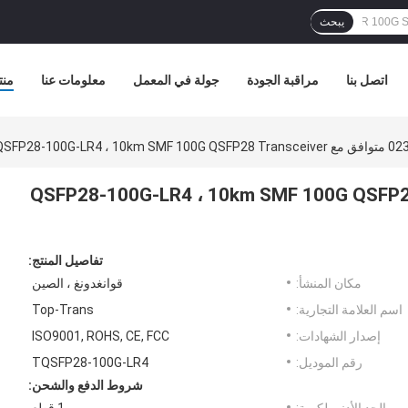
يبحث
اتصل بنا
مراقبة الجودة
جولة في المعمل
معلومات عنا
منت
لامة التجارية 02311KNU متوافق مع QSFP28-100G-LR4 ، 10km SMF 100G QSFP28
تفاصيل المنتج:
مكان المنشأ:
قوانغدونغ ، الصين
اسم العلامة التجارية:
Top-Trans
إصدار الشهادات:
ISO9001, ROHS, CE, FCC
رقم الموديل:
TQSFP28-100G-LR4
شروط الدفع والشحن: