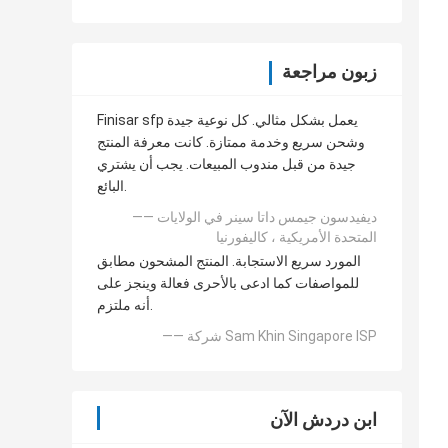
زبون مراجعة
Finisar sfp يعمل بشكل مثالي. كل نوعية جيدة
وشحن سريع وخدمة ممتازة. كانت معرفة المنتج
جيدة من قبل مندوب المبيعات. يجب أن يشتري
البائع.
—— ديفيدسون جيمس داتا سينر في الولايات
المتحدة الأمريكية ، كاليفورنيا
المورد سريع الاستجابة. المنتج المشحون مطابق
للمواصفات كما ادعى بالأحرى فعالة وينجز على
أنه ملتزم.
—— شركة Sam Khin Singapore ISP
ابن دردش الآن