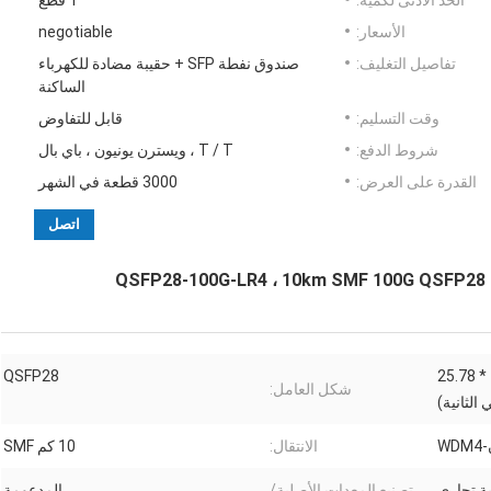
الحد الأدنى لكمية:
1 قطع
الأسعار:
negotiable
تفاصيل التغليف:
صندوق نفطة SFP + حقيبة مضادة للكهرباء
الساكنة
وقت التسليم:
قابل للتفاوض
شروط الدفع:
T / T ، ويسترن يونيون ، باي بال
القدرة على العرض:
3000 قطعة في الشهر
اتصل
103.125 جيجابت في الثانية (4 * 25.78
QSFP28
شكل العامل:
الثانية)
WD
الانتقال:
10 كم SMF
تصنيع المعدات الأصلية/
المدعومة