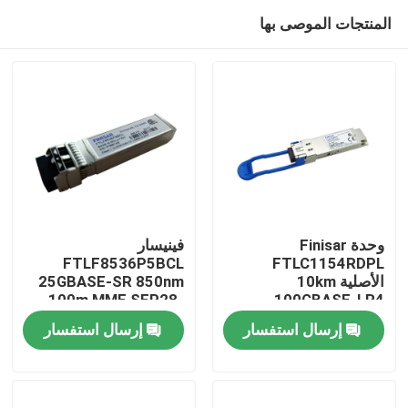
المنتجات الموصى بها
وحدة Finisar
فينيسار
FTLF8536P5BCL
FTLC1154RDPL
الأصلية 10km
25GBASE-SR 850nm
مسكن
100m MMF SFP28-
100GBASE-LR4
QSFP28 SMF
25G-SR وحدة المرسل
إرسال استفسار
إرسال استفسار
Transceiver Optical
البصري
منتجات
معلومات عنا