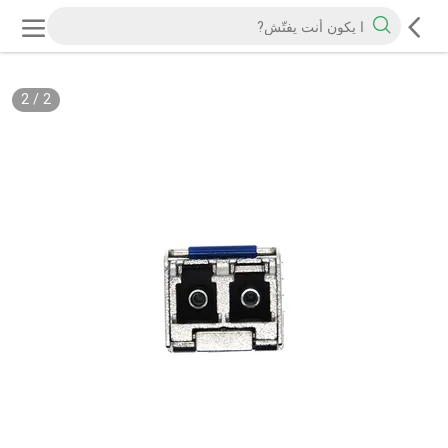
2
/
2