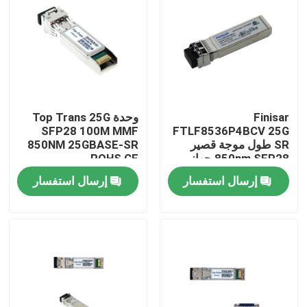
جولة في المعمل
مراقبة الجودة
Finisar
وحدة Top Trans 25G
اتصل بنا
SFP28 100M MMF
FTLF8536P4BCV 25G
SR طول موجة قصير
850NM 25GBASE-SR
850nm SFP28 جهاز
ROHS CE
أخبار
استقبال بصري
إرسال استفسار
إرسال استفسار
منتجات إنفيديا الذكاء الاصطناعي
وحدة بصرية 400G/800G
وحدة 100G QSFP28