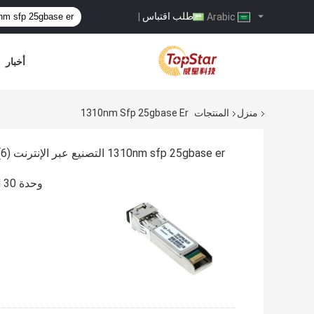
طلب اقتباس
|
Arabic
أخبار
منزل
المنتجات
1310nm Sfp 25gbase Er
1310nm sfp 25gbase er التصنيع عبر الإنترنت
(6)
وحدة Cloud WAN 30 كجم SMF 25G SFP28 1310NM SFP 25GBASE-ER