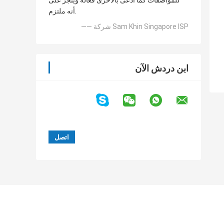
للمواصفات كما ادعى بالأحرى فعالة وينجز على
أنه ملتزم.
—— شركة Sam Khin Singapore ISP
ابن دردش الآن