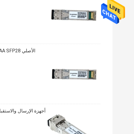
الأصلي NOKIA 3AL82193AA SFP28 وحدة 25GE-ER 40km 25GbE الألياف البصرية