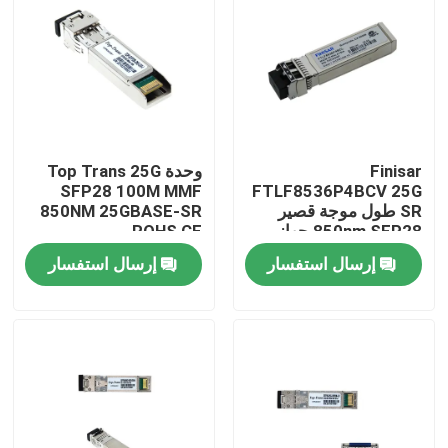
جولة في المعمل
مراقبة الجودة
Finisar
وحدة Top Trans 25G
اتصل بنا
SFP28 100M MMF
FTLF8536P4BCV 25G
SR طول موجة قصير
850NM 25GBASE-SR
850nm SFP28 جهاز
ROHS CE
أخبار
استقبال بصري
إرسال استفسار
إرسال استفسار
منتجات إنفيديا الذكاء الاصطناعي
وحدة بصرية 400G/800G
وحدة 100G QSFP28