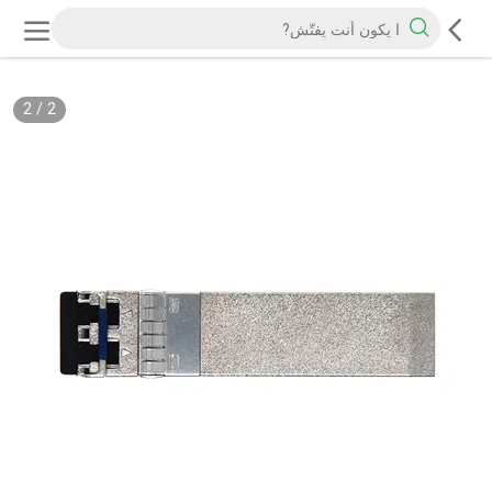
2
/
2