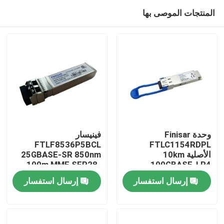
المنتجات الموصى بها
وحدة Finisar
فينيسار
FTLF8536P5BCL
FTLC1154RDPL
الأصلية 10km
25GBASE-SR 850nm
مسكن
100m MMF SFP28-
100GBASE-LR4
QSFP28 SMF
25G-SR وحدة المرسل
إرسال استفسار
إرسال استفسار
Transceiver Optical
البصري
منتجات
معلومات عنا