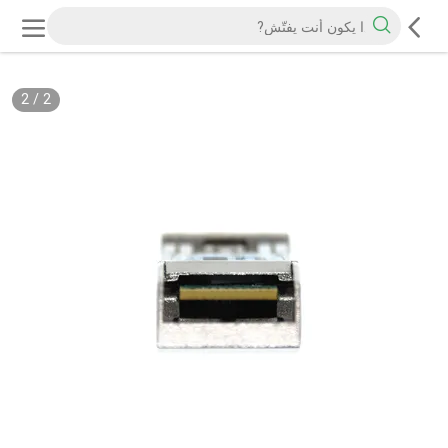
2
/
2