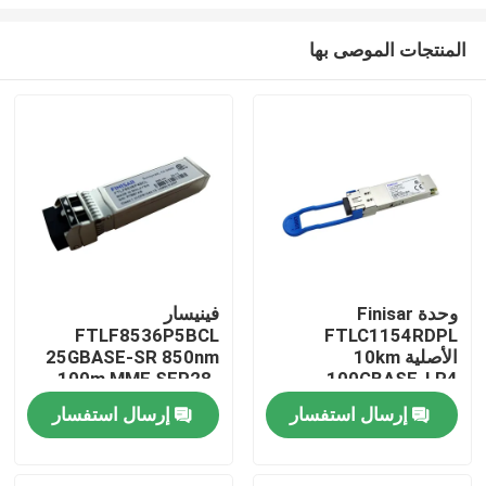
المنتجات الموصى بها
وحدة Finisar
فينيسار
FTLF8536P5BCL
FTLC1154RDPL
مسكن
الأصلية 10km
25GBASE-SR 850nm
100m MMF SFP28-
100GBASE-LR4
QSFP28 SMF
25G-SR وحدة المرسل
منتجات
إرسال استفسار
إرسال استفسار
Transceiver Optical
البصري
معلومات عنا