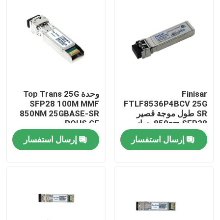
جولة في المعمل
مراقبة الجودة
اتصل بنا
Finisar
وحدة Top Trans 25G
SFP28 100M MMF
FTLF8536P4BCV 25G
SR طول موجة قصير
850NM 25GBASE-SR
أخبار
850nm SFP28 جهاز
ROHS CE
استقبال بصري
إرسال استفسار
إرسال استفسار
منتجات إنفيديا الذكاء الاصطناعي
وحدة بصرية 400G/800G
وحدة 100G QSFP28