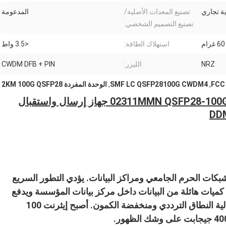
تصنيع المعدات الأصلية/
المدعومة
تصنيع التصميم الشخصي:
60 غرام
استهلاك الطاقة:
<3.5 واط
NRZ
الليزر:
CWDM DFB + PIN
FCC
,
SMF LC QSFP28100G CWDM4
,
الوحدة المفردة 2KM 100G QSFP28
العلامة التجارية 02311MMN QSFP28-100G-CWDM4 100G QSFP28 جهاز إرسال واستقبال
عة الاستخدام في شبكات الحرم الجامعي ومراكز البيانات. يؤدي التطور السريع
 كميات هائلة من البيانات داخل مركز بيانات المؤسسة ويدفع
الطلب المتزايد على شبكات مرنة عالية الأداء وعالية النطاق الترددي ومنخفضة الكمون. أصبح إيثرنت 100