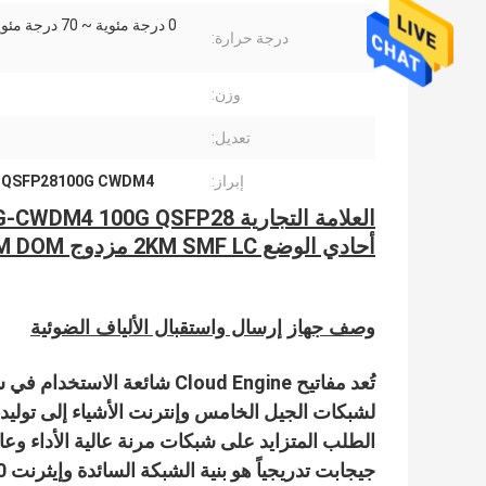
0 درجة مئوية ~ 70 درجة مئوية تجاري
درجة حرارة:
وزن:
تعديل:
إبراز:
 QSFP28100G CWDM4
أحادي الوضع 2KM SMF LC مزدوج DDM DOM
وصف جهاز إرسال واستقبال الألياف الضوئية
تُعد مفاتيح Cloud Engine شائ
لشبكات الجيل الخامس وإنترنت الأشياء إلى توليد
جيجابت تدريجياً هو بنية الشبكة السائدة وإيثرنت 400 جيجابت على وشك الظهور.