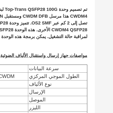
لمراقبة حالة التشغيل. يمكن برمجة هذه الوحدة QSFP28 لتكون متوافقة مع منافذ Huawei QSFP28.
مواصفات جهاز إرسال واستقبال الألياف الضوئية
سرعة البيانات
الطول الموجي المركزي
CWDM (1271، 1291، 1311، 1331 نانوم
نوع الألياف
الإرسال
الموصل
الليزر