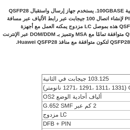
تم تصميم وحدة Top-Trans QSFP28 100G لبنية 100GBASE. يستخدم جهاز إرسال واستقبال QSFP28
CWDM4 هذا مرسل CWDM DFB ومستقبل PIN لإنشاء اتصال 100 جيجابت عبر رابط الألياف عبر مسافة
تصل إلى 2 كم عبر OS2 SMF. تتميز وحدة QSFP28 هذه بموصل LC مزدوج يمكنه العمل مع أجهزة
CWDM4 QSFP28 الأخرى. هذه الوحدة QSFP28 متوافقة تمامًا مع MSA وتتميز بـ DOM/DDM عبر الإنترنت
103.125 جيجابت في الثانية
تر)
ألياف أحادية الوضع OS2
2 كم عبر G.652 SMF
LC مزدوج
DFB + PIN