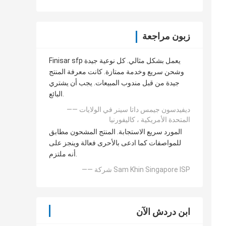
زبون مراجعة
Finisar sfp يعمل بشكل مثالي. كل نوعية جيدة
وشحن سريع وخدمة ممتازة. كانت معرفة المنتج
جيدة من قبل مندوب المبيعات. يجب أن يشتري
البائع.
—— ديفيدسون جيمس داتا سينر في الولايات
المتحدة الأمريكية ، كاليفورنيا
المورد سريع الاستجابة. المنتج المشحون مطابق
للمواصفات كما ادعى بالأحرى فعالة وينجز على
أنه ملتزم.
—— شركة Sam Khin Singapore ISP
ابن دردش الآن