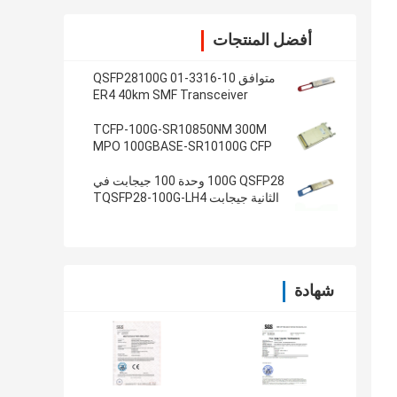
أفضل المنتجات
متوافق 10-3316-01 QSFP28100G
ER4 40km SMF Transceiver
TCFP-100G-SR10850NM 300M
MPO 100GBASE-SR10100G CFP
جهاز الإرسال والاستقبال
100G QSFP28 وحدة 100 جيجابت في
الثانية جيجابت TQSFP28-100G-LH4
إيثرنت الإرسال والاستقبال
شهادة