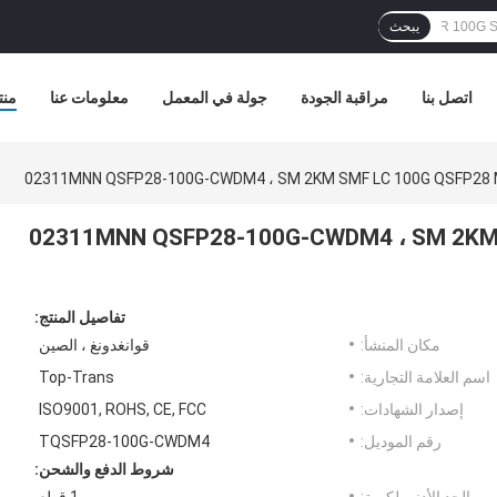
يبحث
اتصل بنا
مراقبة الجودة
جولة في المعمل
معلومات عنا
منت
02311MNN QSFP28-100G-CWDM4 ، SM 2KM SMF LC 100G
تفاصيل المنتج:
مكان المنشأ:
قوانغدونغ ، الصين
اسم العلامة التجارية:
Top-Trans
إصدار الشهادات:
ISO9001, ROHS, CE, FCC
رقم الموديل:
TQSFP28-100G-CWDM4
شروط الدفع والشحن: