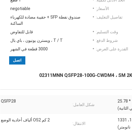
الحد الأدنى لكمية:
1 قطع
الأسعار:
negotiable
تفاصيل التغليف:
صندوق نفطة SFP + حقيبة مضادة للكهرباء
الساكنة
وقت التسليم:
قابل للتفاوض
شروط الدفع:
T / T ، ويسترن يونيون ، باي بال
القدرة على العرض:
3000 قطعة في الشهر
اتصل
103.125 جيجابت في الثانية (4 * 25.78
QSFP28
شكل العامل:
الثانية)
كودم (1271، 1291، 1311، 1331
2 كم OS2 ألياف أحادية الوضع
الانتقال:
نانومتر)