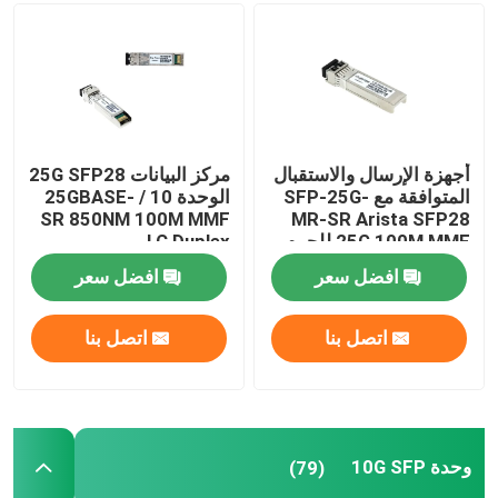
وحدة 25G SFP28
وحدة 10G SFP
أجهزة الإرسال والاستقبال
مركز البيانات 25G SFP28
المتوافقة مع SFP-25G-
الوحدة 10 / 25GBASE-
جهاز الإرسال والاستقبال البصري Finisar
SR 850NM 100M MMF
MR-SR Arista SFP28
25G 100M MMF للحرم
LC Duplex
الجامعي LAN
بطاقة محول الشبكة
افضل سعر
افضل سعر
اتصل بنا
اتصل بنا
وحدة FC SFP البروكاتية
مفتاح Brocade SAN
وحدة 10G SFP
(79)
رخصة بروكيد POD