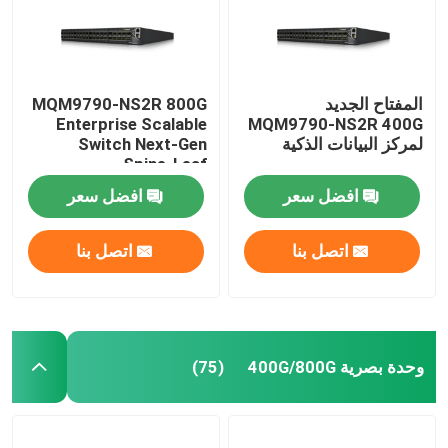
المفتاح الجديد
MQM9790-NS2R 800G
Enterprise Scalable
MQM9790-NS2R 400G
لمركز البيانات الذكية
Switch Next-Gen
Spine-Leaf
Architecture لمراكز
افضل سعر
افضل سعر
البيانات فائقة الحجم
اتصل بنا
اتصل بنا
وحدة بصرية 400G/800G
(75)