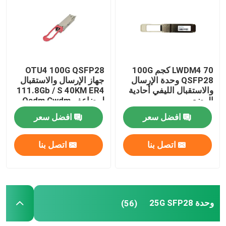
جولة في المعمل
مراقبة الجودة
LWDM4 70 كجم 100G
OTU4 100G QSFP28
QSFP28 وحدة الإرسال
جهاز الإرسال والاستقبال
والاستقبال الليفي أحادية
111.8Gb / S 40KM ER4
اتصل بنا
الوضع
لمضاعف Oadm Cwdm
البصري
افضل سعر
افضل سعر
أخبار
اتصل بنا
اتصل بنا
منتجات إنفيديا الذكاء الاصطناعي
وحدة بصرية 400G/800G
وحدة 25G SFP28
(56)
وحدة 100G QSFP28