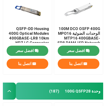
QSFP-DD Housing
100M DCO OSFP 400G
الوحدات الضوئية MPO16
400G Optical Modules
400GBASE-LR8 10km
MTP16 400GBASE-
NRZ LC Connector
SR8 PAM4 ISP Network
افضل سعر
افضل سعر
اتصل بنا
اتصل بنا
مسكن
منتجات
وحدة 100G QSFP28
(187)
معلومات عنا