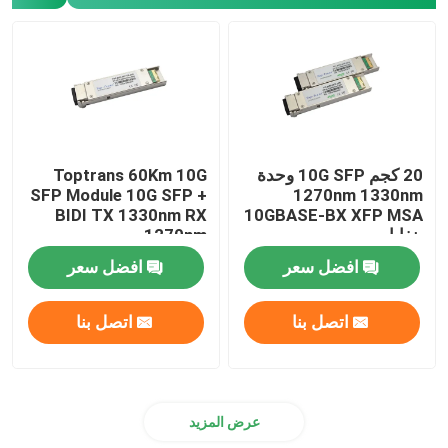
وحدة Cisco SFP
وحدة SFP الأصلية
40G QSFP + جهاز الإرسال والاستقبال
20 كجم 10G SFP وحدة
Toptrans 60Km 10G
SFP Module 10G SFP +
1270nm 1330nm
BIDI TX 1330nm RX
10GBASE-BX XFP MSA
بنفايات
1270nm
جهاز الإرسال والاستقبال البصري SFP
افضل سعر
افضل سعر
كابل بصري DAC/AOC
اتصل بنا
اتصل بنا
عرض المزيد