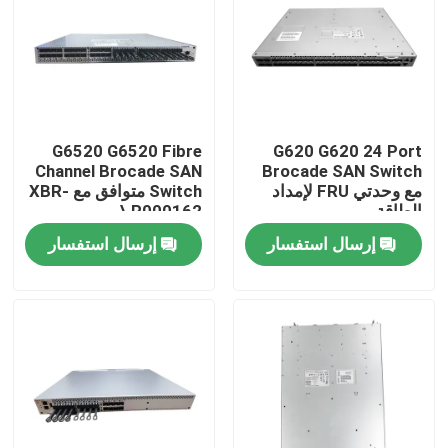
جولة في المعمل
مراقبة الجودة
G6520 G6520 Fibre
G620 G620 24 Port
Channel Brocade SAN
Brocade SAN Switch
اتصل بنا
مع وحدتي FRU لإمداد
Switch متوافق مع XBR-
الطاقة
R000162 \
إرسال استفسار
إرسال استفسار
أخبار
منتجات إنفيديا الذكاء الاصطناعي
وحدة بصرية 400G/800G
وحدة 100G QSFP28