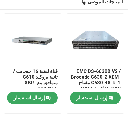
المنتجات الموصى بها
EMC DS-6630B V2 /
قناة ليفية 16 جيجابت /
Brocade G630-2 XEM-
ثانية بروكيد G610
G630-48-R-1 مفتاح
متوافق مع XBR-
SAN بقناة ليفية 128
R000162
مسكن
منفذًا بسعة 128 جيجابت
إرسال استفسار
إرسال استفسار
2U
منتجات
معلومات عنا