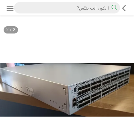
2
/
2