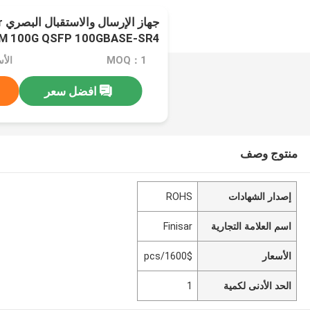
جها
M 100G QSFP 100GBASE-SR4
OTU4 100m
MOQ：1
الأسعا
افضل سعر
منتوج وصف
إصدار الشهادات
ROHS
اسم العلامة التجارية
Finisar
الأسعار
1600$/pcs
الحد الأدنى لكمية
1