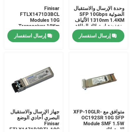
وحدة الإرسال والاستقبال
Finisar
الضوئية SFP 10Gbps
FTLX1471D3BCL
جولة في المعمل
1310nm 1.4KM الألياف
Modules 10G
منخفضة استهلاك الطاقة
Transceiver 10Km
1310nm SFP Fiber
إرسال استفسار
إرسال استفسار
مراقبة الجودة
اتصل بنا
أخبار
منتجات إنفيديا الذكاء الاصطناعي
وحدة بصرية 400G/800G
متوافق مع XFP-10GLR-
جهاز الإرسال والاستقبال
OC192SR 10G SFP
البصري أحادي الوضع
Finisar
Module SMF 1.5W
وحدة 100G QSFP28
الاستهلاك
FTLX1471D3BTL 10G