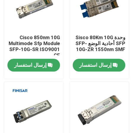
وحدة Sisco 80Km 10G
Cisco 850nm 10G
SFP أحادية الوضع SFP-
Multimode Sfp Module
SFP-10G-SR ISO9001
10G-ZR 1550nm SMF
CE
إرسال استفسار
إرسال استفسار
مسكن
منتجات
معلومات عنا