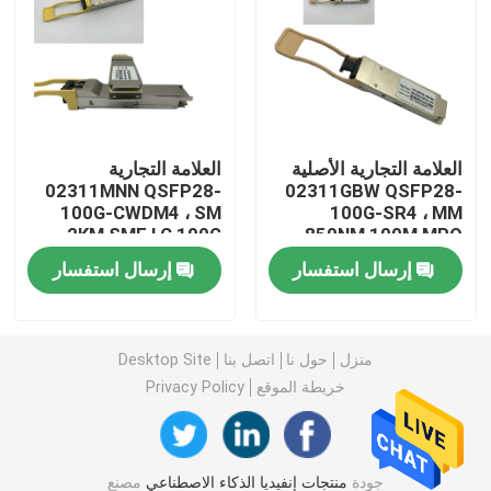
وحدة 25G SFP28
وحدة 10G SFP
العلامة التجارية الأصلية
العلامة التجارية
02311MNN QSFP28-
02311GBW QSFP28-
جهاز الإرسال والاستقبال البصري Finisar
100G-CWDM4 ، SM
100G-SR4 ، MM
2KM SMF LC 100G
850NM 100M MPO
QSFP28 Module
100G QSFP28 Module
بطاقة محول الشبكة
إرسال استفسار
إرسال استفسار
وحدة FC SFP البروكاتية
منزل
حول نا
اتصل بنا
Desktop Site
خريطة الموقع
Privacy Policy
مفتاح Brocade SAN
رخصة بروكيد POD
جودة
منتجات إنفيديا الذكاء الاصطناعي
مصنع