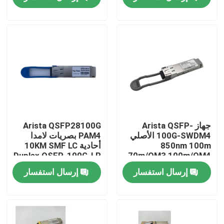
جولة في المعمل
مراقبة الجودة
اتصل بنا
أخبار
جهاز Arista QSFP-
Arista QSFP28100G
100G-SWDM4 الأصلي
PAM4 بصريات لامدا
850nm 100m
أحادية 10KM SMF LC
منتجات إنفيديا الذكاء الاصطناعي
Duplex QSFP-100G-LR
70m/OM3 100m/OM4
ناقل MMF مزدوج
إرسال استفسار
إرسال استفسار
وحدة بصرية 400G/800G
وحدة 100G QSFP28