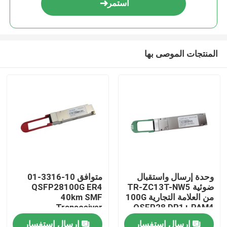
استمر
المنتجات الموصى بها
مسكن
وحدة إرسال واستقبال
متوافق 10-3316-01
ضوئية TR-ZC13T-NW5
QSFP28100G ER4
منتجات
من العلامة التجارية 100G
40km SMF
Transceiver
QSFP28 DR1+ PAM4
500M
إرسال استفسار
إرسال استفسار
معلومات عنا