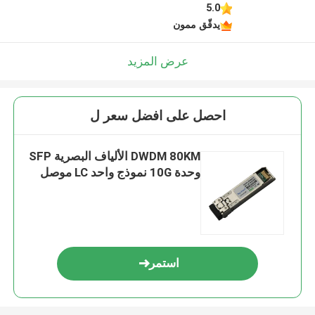
5.0
يدقّق ممون
عرض المزيد
احصل على افضل سعر ل
DWDM 80KM الألياف البصرية SFP
وحدة 10G نموذج واحد LC موصل
استمر