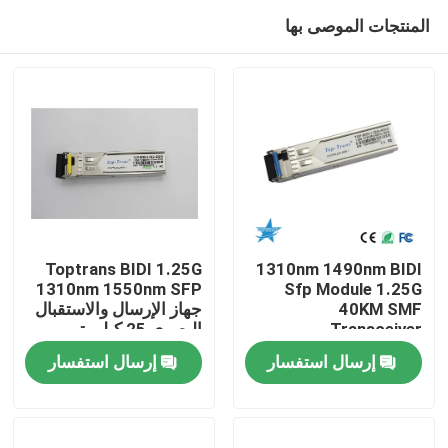
المنتجات الموصى بها
Toptrans BIDI 1.25G
1310nm 1490nm BIDI
1310nm 1550nm SFP
Sfp Module 1.25G
40KM SMF
جهاز الإرسال والاستقبال
مسكن
Transceiver
البصري 25 كيلومتر
إرسال استفسار
إرسال استفسار
منتجات
معلومات عنا