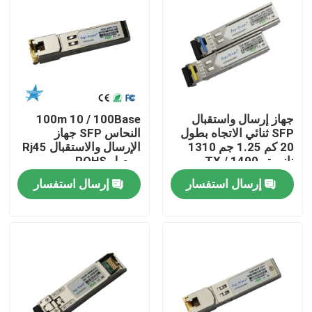
جولة في المعمل
مراقبة الجودة
جهاز إرسال واستقبال
100m 10 / 100Base
اتصل بنا
SFP ثنائي الاتجاه بطول
النحاس SFP جهاز
20 كم 1.25 جم 1310
الإرسال والاستقبال Rj45
نانومتر TX / 1490
موصل ROHS
أخبار
نانومتر RX
إرسال استفسار
إرسال استفسار
منتجات إنفيديا الذكاء الاصطناعي
وحدة بصرية 400G/800G
وحدة 100G QSFP28