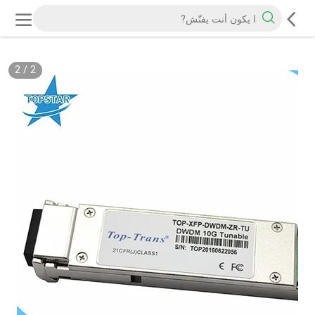
2
/
2