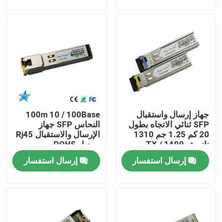
جولة في المعمل
مراقبة الجودة
اتصل بنا
جهاز إرسال واستقبال
100m 10 / 100Base
أخبار
SFP ثنائي الاتجاه بطول
النحاس SFP جهاز
20 كم 1.25 جم 1310
الإرسال والاستقبال Rj45
نانومتر TX / 1490
موصل ROHS
منتجات إنفيديا الذكاء الاصطناعي
نانومتر RX
إرسال استفسار
إرسال استفسار
وحدة بصرية 400G/800G
وحدة 100G QSFP28