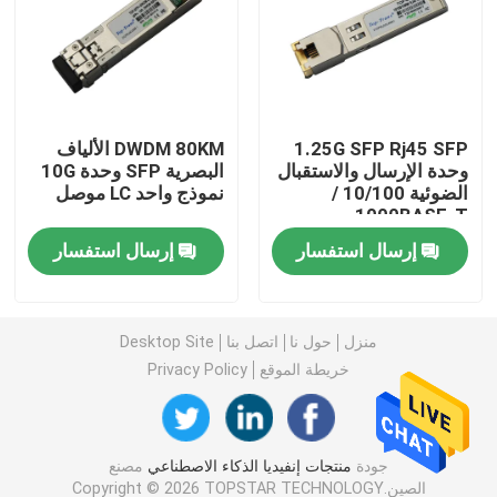
وحدة 25G SFP28
وحدة 10G SFP
1.25G SFP Rj45 SFP
DWDM 80KM الألياف
وحدة الإرسال والاستقبال
البصرية SFP وحدة 10G
الضوئية 10/100 /
نموذج واحد LC موصل
جهاز الإرسال والاستقبال البصري Finisar
1000BASE-T
إرسال استفسار
إرسال استفسار
بطاقة محول الشبكة
وحدة FC SFP البروكاتية
منزل
حول نا
اتصل بنا
Desktop Site
خريطة الموقع
Privacy Policy
مفتاح Brocade SAN
جودة
منتجات إنفيديا الذكاء الاصطناعي
مصنع
رخصة بروكيد POD
الصين.Copyright © 2026 TOPSTAR TECHNOLOGY