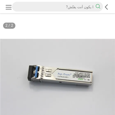
2
/
2