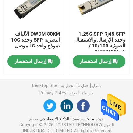
وحدة 25G SFP28
1.25G SFP Rj45 SFP
DWDM 80KM الألياف
وحدة 10G SFP
وحدة الإرسال والاستقبال
البصرية SFP وحدة 10G
الضوئية 10/100 /
نموذج واحد LC موصل
1000BASE-T
جهاز الإرسال والاستقبال البصري Finisar
إرسال استفسار
إرسال استفسار
بطاقة محول الشبكة
منزل
حول نا
اتصل بنا
Desktop Site
وحدة FC SFP البروكاتية
خريطة الموقع
Privacy Policy
مفتاح Brocade SAN
جودة
منتجات إنفيديا الذكاء الاصطناعي
مصنع
الصين.Copyright © 2026 TOPSTAR TECHNOLOGY
رخصة بروكيد POD
INDUSTRIAL CO., LIMITED. All Rights Reserved.