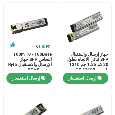
جولة في المعمل
مراقبة الجودة
اتصل بنا
جهاز إرسال واستقبال
100m 10 / 100Base
SFP ثنائي الاتجاه بطول
النحاس SFP جهاز
أخبار
20 كم 1.25 جم 1310
الإرسال والاستقبال Rj45
نانومتر TX / 1490
موصل ROHS
نانومتر RX
إرسال استفسار
إرسال استفسار
منتجات إنفيديا الذكاء الاصطناعي
وحدة بصرية 400G/800G
وحدة 100G QSFP28