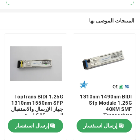
المنتجات الموصى بها
Toptrans BIDI 1.25G
1310nm 1490nm BIDI
مسكن
1310nm 1550nm SFP
Sfp Module 1.25G
40KM SMF
جهاز الإرسال والاستقبال
Transceiver
البصري 25 كيلومتر
منتجات
إرسال استفسار
إرسال استفسار
معلومات عنا