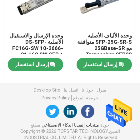
وحدة 25G SFP28
وحدة الألياف الأصلية
وحدة الإرسال والاستقبال
وحدة 10G SFP
SFP-25G-SR-S متوافقة
الأصلية DS-SFP-
مع 25GBase-SR
FC16G-SW 10-2666-
01 16G SW SFP +
Transceiver SFP28
جهاز الإرسال والاستقبال البصري Finisar
850nm 150m LC MMF
إرسال استفسار
إرسال استفسار
بطاقة محول الشبكة
منزل
حول نا
اتصل بنا
Desktop Site
وحدة FC SFP البروكاتية
خريطة الموقع
Privacy Policy
مفتاح Brocade SAN
جودة
منتجات إنفيديا الذكاء الاصطناعي
مصنع
الصين.Copyright © 2026 TOPSTAR TECHNOLOGY
رخصة بروكيد POD
INDUSTRIAL CO., LIMITED. All Rights Reserved.