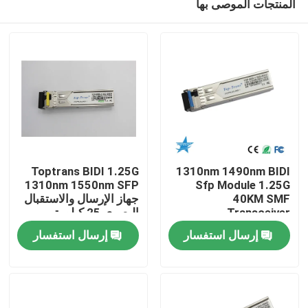
المنتجات الموصى بها
Toptrans BIDI 1.25G
1310nm 1490nm BIDI
1310nm 1550nm SFP
Sfp Module 1.25G
40KM SMF
جهاز الإرسال والاستقبال
Transceiver
البصري 25 كيلومتر
مسكن
إرسال استفسار
إرسال استفسار
منتجات
معلومات عنا