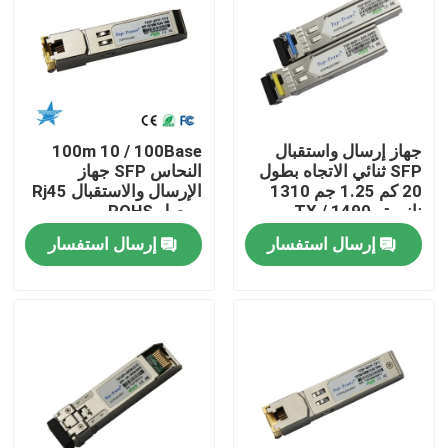
جولة في المعمل
مراقبة الجودة
جهاز إرسال واستقبال
100m 10 / 100Base
SFP ثنائي الاتجاه بطول
النحاس SFP جهاز
اتصل بنا
20 كم 1.25 جم 1310
الإرسال والاستقبال Rj45
نانومتر TX / 1490
موصل ROHS
نانومتر RX
إرسال استفسار
إرسال استفسار
أخبار
منتجات إنفيديا الذكاء الاصطناعي
وحدة بصرية 400G/800G
وحدة 100G QSFP28