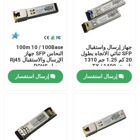
جولة في المعمل
مراقبة الجودة
جهاز إرسال واستقبال
100m 10 / 100Base
SFP ثنائي الاتجاه بطول
النحاس SFP جهاز
اتصل بنا
20 كم 1.25 جم 1310
الإرسال والاستقبال Rj45
نانومتر TX / 1490
موصل ROHS
نانومتر RX
إرسال استفسار
إرسال استفسار
أخبار
منتجات إنفيديا الذكاء الاصطناعي
وحدة بصرية 400G/800G
وحدة 100G QSFP28