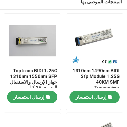
المنتجات الموصى بها
Toptrans BIDI 1.25G
1310nm 1490nm BIDI
1310nm 1550nm SFP
Sfp Module 1.25G
40KM SMF
جهاز الإرسال والاستقبال
Transceiver
البصري 25 كيلومتر
مسكن
إرسال استفسار
إرسال استفسار
منتجات
معلومات عنا