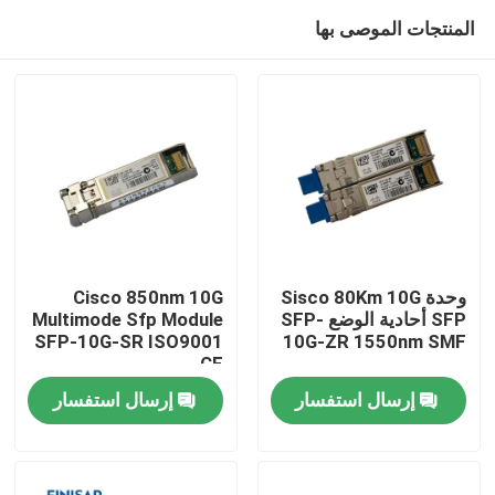
المنتجات الموصى بها
وحدة Sisco 80Km 10G
Cisco 850nm 10G
SFP أحادية الوضع SFP-
Multimode Sfp Module
SFP-10G-SR ISO9001
10G-ZR 1550nm SMF
مسكن
CE
إرسال استفسار
إرسال استفسار
منتجات
معلومات عنا