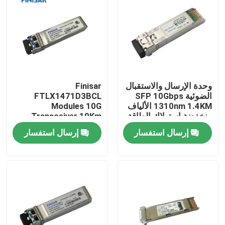
جولة في المعمل
مراقبة الجودة
وحدة الإرسال والاستقبال
Finisar
اتصل بنا
الضوئية SFP 10Gbps
FTLX1471D3BCL
1310nm 1.4KM الألياف
Modules 10G
منخفضة استهلاك الطاقة
Transceiver 10Km
أخبار
1310nm SFP Fiber
إرسال استفسار
إرسال استفسار
منتجات إنفيديا الذكاء الاصطناعي
وحدة بصرية 400G/800G
وحدة 100G QSFP28