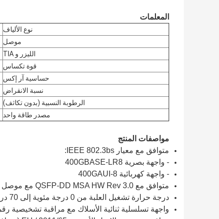
المعلمات
نوع الألياف
موصل
الليزر و TIA
قوة تكساس
حساسية آر إكس
نسبة الانقراض
الرطوبة النسبية (بدون تكاثف)
مصدر طاقة واحد
مواصفات المنتج
متوافق مع معيار IEEE 802.3bs:
- واجهة بصرية 400GBASE-LR8
- واجهة كهربائية 400GAUI-8
متوافق مع QSFP-DD MSA HW Rev 3.0 مع موصل LC مزدوج
درجة حرارة تشغيل العلبة من 0 درجة مئوية إلى 70 درجة مئوية
واجهة تسلسلية ثنائية الأسلاك مع مراقبة تشخيصية رقم