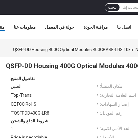
يبحث
اتصل بنا
مراقبة الجودة
جولة في المعمل
معلومات عنا
منت
QSFP-DD Housing 400G Optical Modules 400GBASE-LR8 10km 
QSFP-DD Housing 400G Optical Modules 40
تفاصيل المنتج:
مكان المنشأ:
الصين
اسم العلامة التجارية:
Top-Trans
إصدار الشهادات:
CE FCC RoHS
رقم الموديل:
TQSFPDD400G-LR8
شروط الدفع والشحن:
الحد الأدنى لكمية:
1
الأسعار:
Price is negotiable