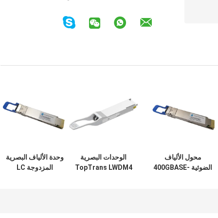
محول الألياف
الوحدات البصرية
وحدة الألياف البصرية
الضوئية 400GBASE-
TopTrans LWDM4
المزدوجة LC
Connector
SMF 400G 80KM
LR4 PAM4 CWDM4
10KM LR4 400G
لشبكة مؤسسة
400GBASE-FR4
QSFP
البصريات لمركز
qSFP CWDM4
البيانات
2KM