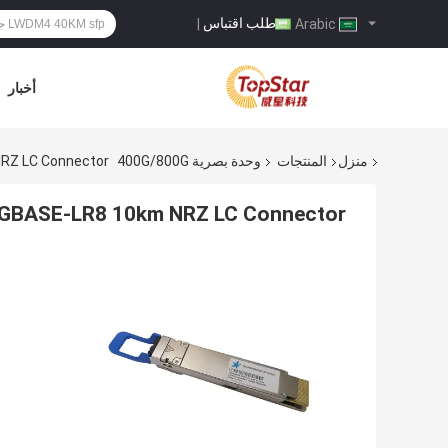
طلب اقتباس
|
Arabic
أخبار
منزل
المنتجات
وحدة بصرية 400G/800G
NRZ LC Connector
0GBASE-LR8 10km NRZ LC Connector