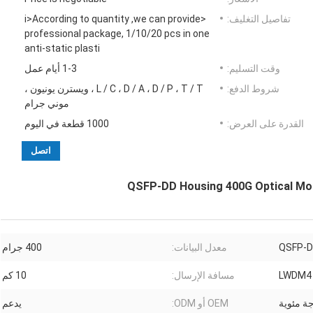
تفاصيل التغليف:
<i>According to quantity ,we can provide
professional package, 1/10/20 pcs in one
anti-static plasti
وقت التسليم:
1-3 أيام عمل
شروط الدفع:
L / C ، D / A ، D / P ، T / T ، ويسترن يونيون ،
موني جرام
القدرة على العرض:
1000 قطعة في اليوم
اتصل
QSFP-DD Housing 400G Optical M
QSFP-
معدل البيانات:
400 جرام
LWDM4
مسافة الإرسال:
10 كم
OEM أو ODM:
يدعم