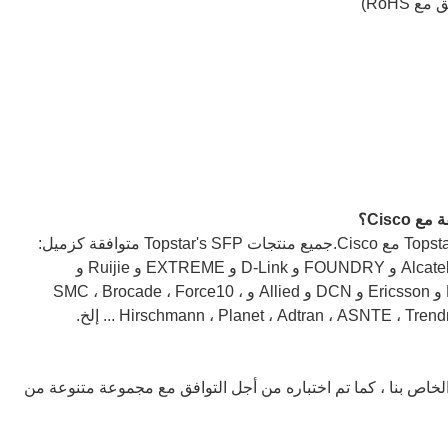
A1: نعم ، يمكن أن تتوافق أجهزة الإرسال والاستقبال Topstar مع Cisco.جميع منتجات Topstar's SFP متوافقة كزميل:
Cisco و Nortel و Juniper و 3COM و H3C و Alcatel-lucent و FOUNDRY و D-Link و EXTREME و Ruijie و
NETGEAR و ZTE و Enterasys و ZyXEL و Linksys و Ericsson و DCN و Allied و SMC ، Brocade ، Force10 ،
Hirschmann ، Planet ، Adtran ، ASNTE ، ... إلخ.
ار الخاص بنا ، كما تم اختباره من أجل التوافق مع مجموعة متنوعة من