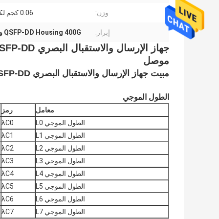
وزن:
0.06 كجم لكل قطعة
إبراز:
QSFP-DD Housing 400G وحدات بصرية
موصل
مبيت جهاز الإرسال والاستقبال البصري QSFP-DD
الطول الموجي
معامل
رمز
الطول الموجي L0
λC0
الطول الموجي L1
λC1
الطول الموجي L2
λC2
الطول الموجي L3
λC3
الطول الموجي L4
λC4
الطول الموجي L5
λC5
الطول الموجي L6
λC6
الطول الموجي L7
λC7