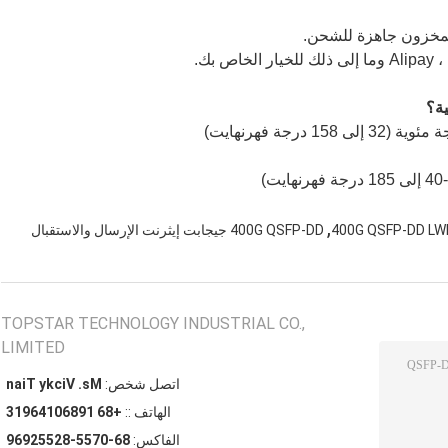
,
400G QSFP-DD L
400G QSFP-DD جيجابت إيثرنت الإرسال والاستقبال
TOPSTAR TECHNOLOGY INDUSTRIAL CO.,
LIMITED
اتصل شخص:
Ms. Vicky Tian
الهاتف ::
+86 19860146913
الفاكس:
86-0755-82552969