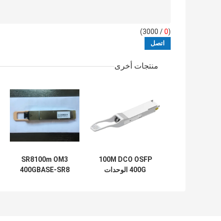
/ 3000)
0
(
منتجات أخرى
SR8100m OM3
100M DCO OSFP
400G الوحدات
400GBASE-SR8
الضوئية MPO16
SFP محول الألياف
MTP16
وحدة 400Gb / S
850nm
400GBASE-SR8
PAM4 ISP