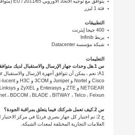
يتوافق مع توجيه الاتحاد الأوروبي 2011/65 / EU (متوافق مع RoHS)
فئة 1 ليزر
التطبيقات
400 جيجا إيثرنت
يربط Infinib
شبكة مؤسسة Datacenter
التعليمات
س 1.هل وحدات جهاز الإرسال والاستقبال لديك متوافقة مع Cisco؟
 Trendnet ، BDCOM ، BLADE ، BITWAY ، Telco ، Feixun
س 2.كيف تعمل شركتك فيما يتعلق بمراقبة الجودة؟
ج 2: تم اختبار كل جهاز بصري فرديًا في مركز الاختب
العلامات التجارية المختلفة لمعدات الشبكة.