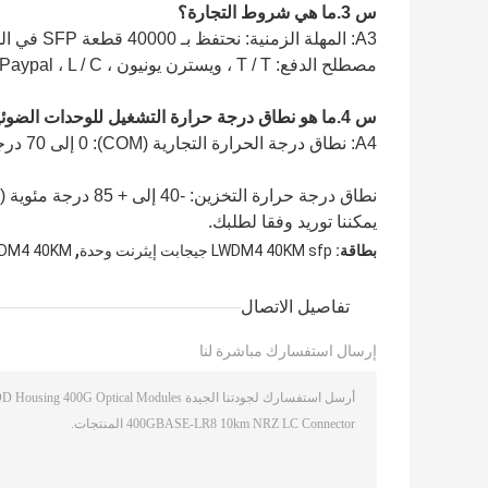
س 3.ما هي شروط التجارة؟
A3: المهلة الزمنية: نحتفظ بـ 40000 قطعة SFP في المخزون جاهزة للشحن.
مصطلح الدفع: T / T ، ويسترن يونيون ، Alipay ، Paypal ، L / C وما إلى ذلك للخيار الخاص بك.
س 4.ما هو نطاق درجة حرارة التشغيل للوحدات الضوئية؟
A4: نطاق درجة الحرارة التجارية (COM): 0 إلى 70 درجة مئوية (32 إلى 158 درجة فهرنهايت)
نطاق درجة حرارة التخزين: -40 إلى + 85 درجة مئوية (-40 إلى 185 درجة فهرنهايت)
يمكننا توريد وفقا لطلبك.
,
بطاقة:
LWDM4 40KM sfp جيجابت إيثرنت وحدة
WDM4 40KM
تفاصيل الاتصال
إرسال استفسارك مباشرة لنا