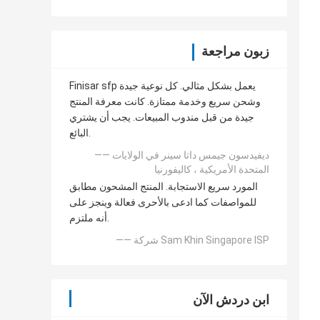
زبون مراجعة
Finisar sfp يعمل بشكل مثالي. كل نوعية جيدة
وشحن سريع وخدمة ممتازة. كانت معرفة المنتج
جيدة من قبل مندوب المبيعات. يجب أن يشتري
البائع.
—— ديفيدسون جيمس داتا سينر في الولايات
المتحدة الأمريكية ، كاليفورنيا
المورد سريع الاستجابة. المنتج المشحون مطابق
للمواصفات كما ادعى بالأحرى فعالة وينجز على
أنه ملتزم.
—— شركة Sam Khin Singapore ISP
ابن دردش الآن