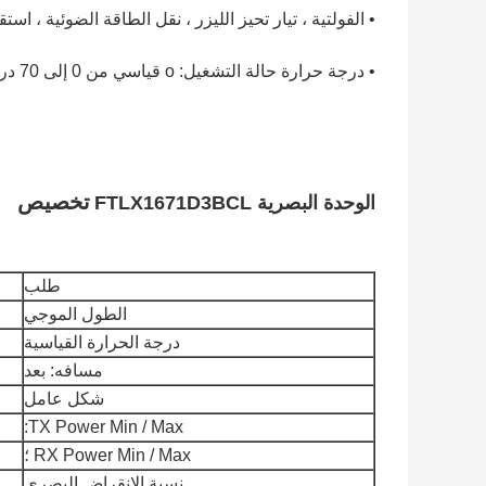
• الفولتية ، تيار تحيز الليزر ، نقل الطاقة الضوئية ، است
• درجة حرارة حالة التشغيل: o قياسي من 0 إلى 70 درجة مئوية o صناعي -40 إلى +85 درجة مئوية
تخصيص
الوحدة البصرية FTLX1671D3BCL
طلب
الطول الموجي
درجة الحرارة القياسية
مسافه: بعد
شكل عامل
TX Power Min / Max:
RX Power Min / Max ؛
نسبة الانقراض البصري