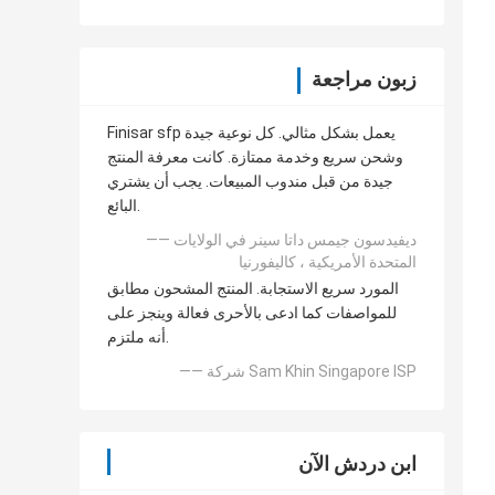
زبون مراجعة
Finisar sfp يعمل بشكل مثالي. كل نوعية جيدة
وشحن سريع وخدمة ممتازة. كانت معرفة المنتج
جيدة من قبل مندوب المبيعات. يجب أن يشتري
البائع.
—— ديفيدسون جيمس داتا سينر في الولايات
المتحدة الأمريكية ، كاليفورنيا
المورد سريع الاستجابة. المنتج المشحون مطابق
للمواصفات كما ادعى بالأحرى فعالة وينجز على
أنه ملتزم.
—— شركة Sam Khin Singapore ISP
ابن دردش الآن