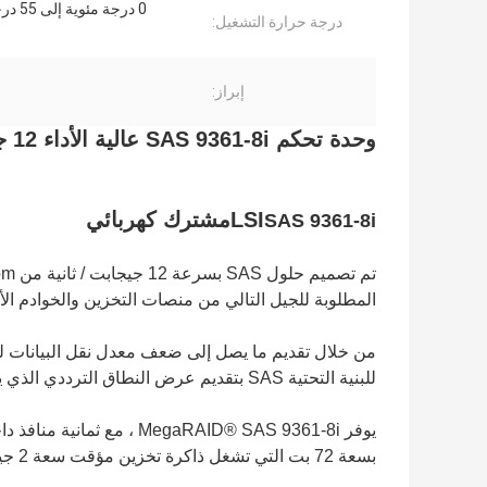
0 درجة مئوية إلى 55 درجة مئوية
درجة حرارة التشغيل:
إبراز:
وحدة تحكم SAS 9361-8i عالية الأداء 12 جيجابت / ثانية PCI Express SATA + SAS RAID
LSI
مشترك كهربائي
SAS 9361-8i
المطلوبة للجيل التالي من منصات التخزين والخوادم الأكث
للبنية التحتية SAS بتقديم عرض النطاق الترددي الذي يمكنه الاستفادة الكاملة من PCI Express 3.0 مع بطاقة تحكم واحدة.
بسعة 72 بت التي تشغل ذاكرة تخزين مؤقت سعة 2 جيجابايت.مدعوم من SAS3108 RAID-on-Chip (ROC) ،