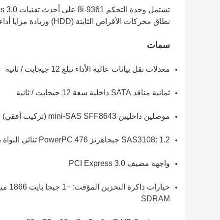
نطاق محركات الأقراص الثابتة (HDD) وزيادة مزايا أداء محركات الأقراص ذات الحالة الصلبة (SSD).
سمات
معدلات نقل بيانات عالية الأداء تبلغ 12 جيجابت / ثانية
ثمانية منافذ SATA داخلية سعة 12 جيجابت / ثانية
موصلين داخليين mini-SAS SFF8643 (تركيب أفقي)
SAS3108: 1.2 جيجاهرتز PowerPC 476 ثنائي النواة بسرعة 12 جيجابت / ثانية ROC
واجهة مضيف PCI Express 3.0
SDRAM