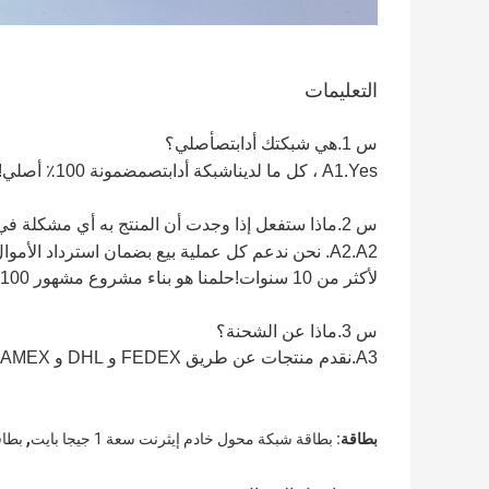
التعليمات
س 1.هي شبكتك أ
دابت
ص
أصلي؟
A1.Yes ، كل ما لدينا
شبكة أ
دابت
ص
مضمونة 100٪ أصلي!
س 2.ماذا ستفعل إذا وجدت أن المنتج به أي مشكلة في الجودة؟
A2.A2. نحن ندعم كل عملية بيع بضمان استرداد ال
لأكثر من 10 سنوات!حلمنا هو بناء مشروع مشهور 100 عام!
س 3.ماذا عن الشحنة؟
A3.نقدم منتجات عن طريق FEDEX و DHL و ARAMEX و EMS و UPS و TNT والنقل البحري.
,
بطاقة:
بطاقة شبكة محول خادم إيثرنت سعة 1 جيجا بايت
بطاقة شبكة 