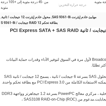
من -45 درجة مئوية إلى +105 درجة
درجة حرارة التخزين:
مئوية
مهايئ خادم إيثرنت SAS 9361-8i
,
محول خادم إيثرنت 12 جيجابت / ثانية
,
بطاقة تحكم RAID 12 جيجابت / S 9361-8i
تم تصميم حلول SAS بسرعة 12 جيجابت / ثانية من Broadcom لأول مرة في السوق لتوفير الأداء وقدرات حماية البيانات
ر تطلبًا.
من خلال تقديم ما يصل إلى ضعف معدل نقل البيانات لحلول SAS بسرعة 6 جيجابت / ثانية ، يسمح 12 جيجابت / ثانية SAS
يوفر MegaRAID® SAS 9361-8i ، مع ثمانية منافذ داخلية ، مركزي معالج PowerPC بسرعة 1.2 جيجاهرتز وواجهة DDR3