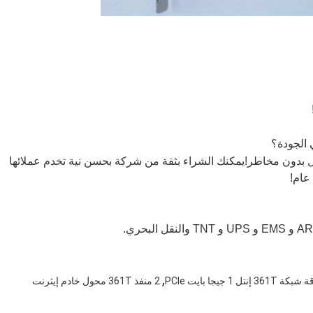
أموال بدون مخاطر!يمكنك الشراء بثقة من شركة بحسن نية تخدم عملائها
,
361T إنتل 1 جيجا بايت PCIe
2 منفذ 361T محول خادم إيثرنت