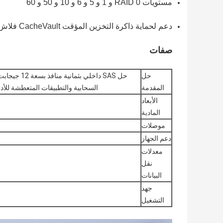
مستويات RAID 0 و 1 و 5 و 6 و 10 و 50 و 60
دعم لحماية ذاكرة التخزين المؤقت CacheVault فلاش
صفات
حل
المقدمة
السحابية والتطبيقات المتعطشة للأداء باستخدام ما 
الأبعاد
المادية
موصلات
دعم الجهاز
معدلات
نقل
البيانات
جهد
التشغيل