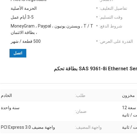
تفاصيل التغليف:
الحزمة الأصلية
وقت التسليم:
3-5 أيام عمل
شروط الدفع:
T / T ، ويسترن يونيون ، MoneyGram ، Paypal
، بطاقة الائتمان
القدرة على العرض:
500 قطعة / شهر
اتصل
SAS 9361-8i Ethe بطاقة تحكم
مخزون
طلب:
الخادم
ثمانية منافذ SATA داخلية سعة 12
سنة واحدة
ضمان:
 / ثانية
واجهة المضيف:
واجهة مضيف PCI Express 3.0