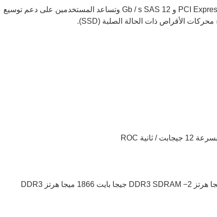
تشتمل وحدة التحكم 9361-8i على أحدث تقنيات PCI Express 3.0 و 12 Gb / s SAS وتساعد المستخدمين على دعم توسيع
خيارات ذاكرة التخزين المؤقت: −1 جيجا بايت 1866 ميجا هرتز DDR3 SDRAM −2 جيجا بايت 1866 ميجا هرتز DDR3