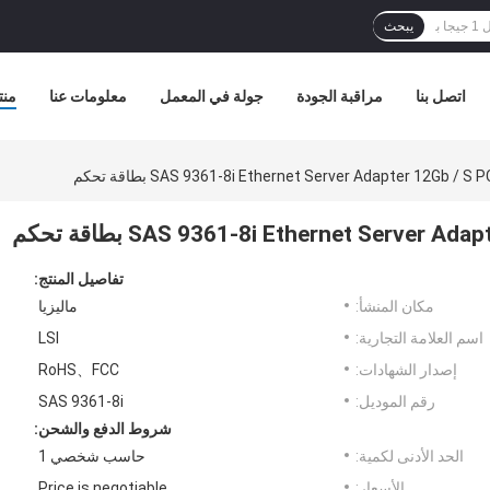
يبحث
اتصل بنا
مراقبة الجودة
جولة في المعمل
معلومات عنا
منت
SAS 9361-8i Ethernet Server Adapter 12Gb / بطاقة تحكم
SAS 9361-8i Ethernet Server بطاقة تحكم
تفاصيل المنتج:
مكان المنشأ:
ماليزيا
اسم العلامة التجارية:
LSI
إصدار الشهادات:
RoHS、FCC
رقم الموديل:
SAS 9361-8i
شروط الدفع والشحن:
الحد الأدنى لكمية:
حاسب شخصي 1
الأسعار:
Price is negotiable