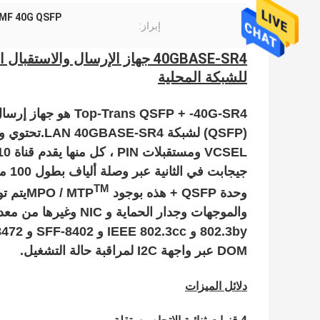
850NM 100M MMF 40G QSFP
إبراز:
للشبكة المحلية
ans QSFP + -40G-SR4
TM
وحدة QSFP + هذه بوجود MPO / MTP
والموجهات وجدار الحماية و NIC وغيرها من معدات الشبكات.وحدة QSFP + هذه متوافقة تمامًا مع
DOM عبر واجهة I2C لمراقبة حالة التشغيل.
دلائل الميزات