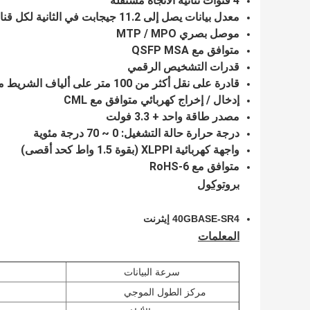
4 قنوات ثنائية الاتجاه مستقلة
معدل بيانات يصل إلى 11.2 جيجابت في الثانية لكل قناة
موصل بصري MTP / MPO
متوافق مع QSFP MSA
قدرات التشخيص الرقمي
قادرة على نقل أكثر من 100 متر على ألياف الشريط متعددة الأوضاع OM3
إدخال / إخراج كهربائي متوافق مع CML
مصدر طاقة واحد + 3.3 فولت
درجة حرارة حالة التشغيل: 0 ~ 70 درجة مئوية
واجهة كهربائية XLPPI (بقوة 1.5 واط كحد أقصى)
متوافق مع RoHS-6
بروتوكول
40GBASE-SR4 إيثرنت
المعلمات
سرعة البيانات
مركز الطول الموجي