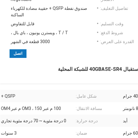
تفاصيل التغليف:
صندوق نفطة QSFP + حقيبة مضادة للكهرباء
الساكنة
وقت التسليم:
قابل للتفاوض
شروط الدفع:
T / T ، ويسترن يونيون ، باي بال ،
القدرة على العرض:
3000 قطعة في الشهر
اتصل
40 جرام
شكل عامل:
QSFP +
متر
مسافة الانتقال:
100 م عبر OM3 ، 150 م عبر OM4
أيد
درجة حرارة:
0 درجة مئوية ~ 70 درجة مئوية تجاري
60 جرام
ضمان:
3 سنوات