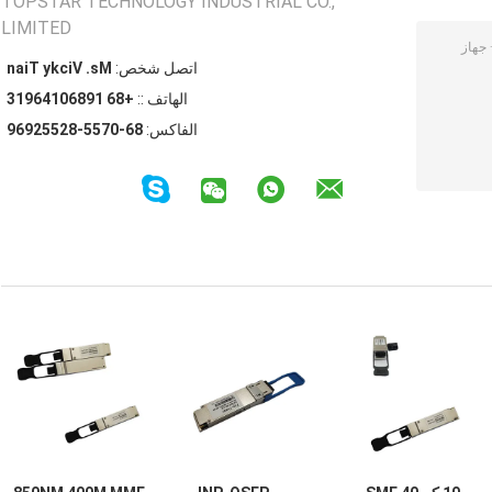
TOPSTAR TECHNOLOGY INDUSTRIAL CO.,
LIMITED
اتصل شخص:
Ms. Vicky Tian
الهاتف ::
+86 19860146913
الفاكس:
86-0755-82552969