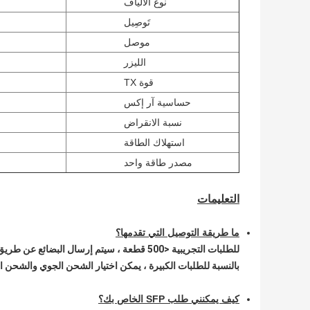
نوع الألياف
تَوصِيل
موصل
الليزر
قوة TX
حساسية آر إكس
نسبة الانقراض
استهلاك الطاقة
مصدر طاقة واحد
التعليمات
ما طريقة التوصيل التي تقدمها؟
للطلبات التجريبية <500 قطعة ، سيتم إرسال البضائع عن طريق Express من خلال DHL ، FedEx ، UPS ، Aramex إلخ
بالنسبة للطلبات الكبيرة ، يمكن اختيار الشحن الجوي والشحن 
كيف يمكنني طلب SFP الخاص بك؟