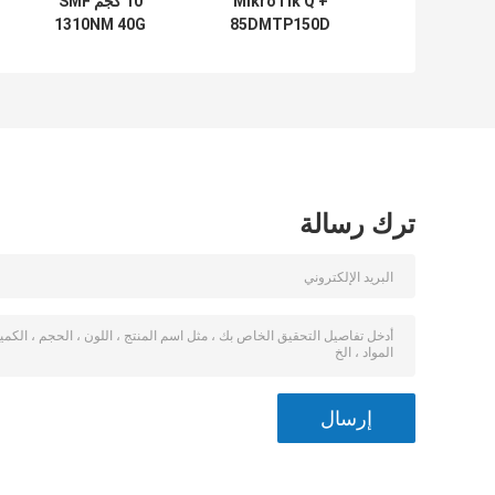
MikroTik Q +
10 كجم SMF
1310NM 40G
85DMTP150D
متوافق مع 40G
QSFP + جهاز
QSFP + جهاز
الإرسال والاستقبال
الإرسال والاستقبال
40 جيجابت MPO
E40GQSFPLR-2
850NM MTP MPO-
12150M MMF
متوافق
ترك رسالة