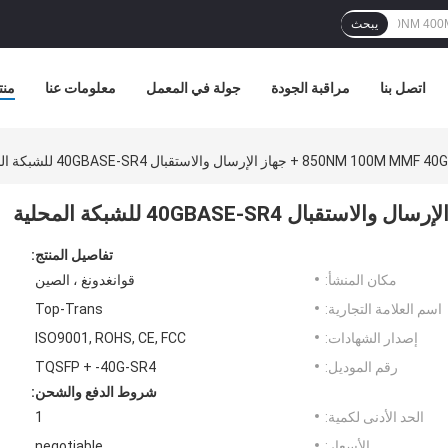
يبحث
اتصل بنا
مراقبة الجودة
جولة في المعمل
معلومات عنا
منت
850NM 1 + جهاز الإرسال والاستقبال 40GBASE-SR4 للشبكة المحلية
تفاصيل المنتج:
مكان المنشأ:
قوانغدونغ ، الصين
اسم العلامة التجارية:
Top-Trans
إصدار الشهادات:
ISO9001, ROHS, CE, FCC
رقم الموديل:
TQSFP + -40G-SR4
شروط الدفع والشحن:
الحد الأدنى لكمية:
1
الأسعار:
negotiable