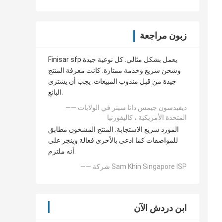
زبون مراجعة
Finisar sfp يعمل بشكل مثالي. كل نوعية جيدة
وشحن سريع وخدمة ممتازة. كانت معرفة المنتج
جيدة من قبل مندوب المبيعات. يجب أن يشتري
البائع.
—— ديفيدسون جيمس داتا سينر في الولايات
المتحدة الأمريكية ، كاليفورنيا
المورد سريع الاستجابة. المنتج المشحون مطابق
للمواصفات كما ادعى بالأحرى فعالة وينجز على
أنه ملتزم.
—— شركة Sam Khin Singapore ISP
ابن دردش الآن