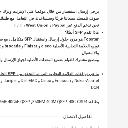
يرجى إرسال استفسار من خلال موقعنا على الإنترنت وترك ج
سوف تلمسك مبيعاتنا قريبًا وسيساعدك في التعامل مع طلبك
نحن ندعم الدفع عبر T / T ، West Union ، Paypal
ماذا تقدم SFP أيضًا؟
Topstar هو مزود حلول إرسال واستقبال SFP متكامل ، مع سلسلة إمداد موثوق بها لـ
والاستقبال
ومصنع مشترك للقيام بتصنيع المعدات الأصلية لجهاز الإرسال والاستقبال
ما هي توافقات العلامة التجارية التي تم التحقق من SFP الخاص بك؟
DCN
,
بطاقة:
850NM 400M QSFP-40G-CSR4
MF 40GbE QSFP +
تفاصيل الاتصال