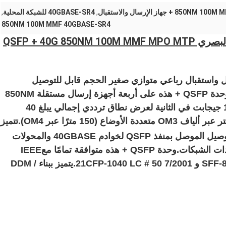
 + جهاز الإرسال والاستقبال
,
40GBASE-SR4 للشبكة المحلية
,
850NM 100M MMF 40GBASE-SR4
40GBASE-SR4 جهاز الإرسال والاستقبال البصري QSFP + 40G 850NM 100M MMF MPO MTP
Top-Tr هو جهاز إرسال واستقبال رباعي متوازي صغير الحجم قابل للتوصيل
(QSFP) لشبكة LAN 40GBASE-SR4.تحتوي وحدة QSFP + هذه على أربعة أجهزة إرسال مستقلة 850NM
VCSEL ومستقبلات PIN ، كل منها يقدم قناة 10 جيجابت في الثانية لعرض نطاق ترددي إجمالي يبلغ 40
جيجابت في الثانية عبر وصلة ألياف بطول 100 متر عبر ألياف OM3 متعددة الأوضاع (150 مترًا عبر OM4).تتميز
يتم توصيل الموصل بمنفذ QSFP لخوادم 40GBASE والمحولات
IEEE
802.3by و IEEE 802.3cc و SFF-8402 و SFF-8472 و 21CFP-1040 LC # 50 7/2001.يتميز ببناء DDM /