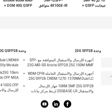
10 كم SMF 40
JNP-QSFP-
850NM 400M MMF
جيجابت QSFP +
4X10GE-IR متوافق
DOM 40G QSFP +
الوحدة البصرية
مع Juniper Optical
جهاز الإرسال
Mellanox
Transceiver
والاستقبال Cisco
QSFP-40G-CSR4
1.4KM SMF 40G
MC2210511-PLR4
متوافق
وحدة 25G SFP28
وحدة 100G QSFP28
أجهزة الإرسال والاستقبال المتوافقة مع SFP-
dule LWDM4
 Sfp Module
25G-MR-SR Arista SFP28 25G 100M MMF
للحرم الجامعي LAN
4x25G 10km
أجهزة الإرسال والاستقبال الخاملة WDM CPRI
le CFP MSA
25G SFP28 CWDM 1270-1370NM Dual LC
10KM SMF 25G SFP28 جهاز الإرسال
الإرسال والا
والاستقبال 25GBASE-LR لربط مركز بيانات
المؤسسة