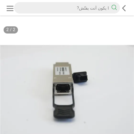
2
/
2