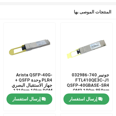
المنتجات الموصى بها
جونيبر 740-032986
Arista QSFP-40G-
FTL410QE3C-J1
PLR4 وحدة QSFP +
مسكن
QSFP-40GBASE-SR4
جهاز الاستقبال البصري
1310nm 10km DOM
OM3 100m 850nm
معدات الألياف الضوئية
MTP/MPO-12 SMF
منتجات
إرسال استفسار
إرسال استفسار
Finisar
معلومات عنا