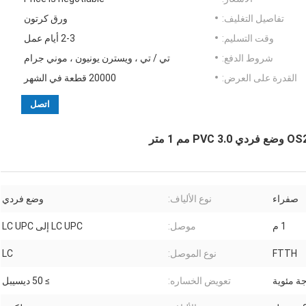
تفاصيل التغليف:
ورق كرتون
وقت التسليم:
2-3 أيام عمل
شروط الدفع:
تي / تي ، ويسترن يونيون ، موني جرام
القدرة على العرض:
20000 قطعة في الشهر
اتصل
صفراء
نوع الألياف:
وضع فردي
1 م
موصل:
LC UPC إلى LC UPC
FTTH
نوع الموصل:
LC
تعويض الخساره:
≥ 50 ديسيبل