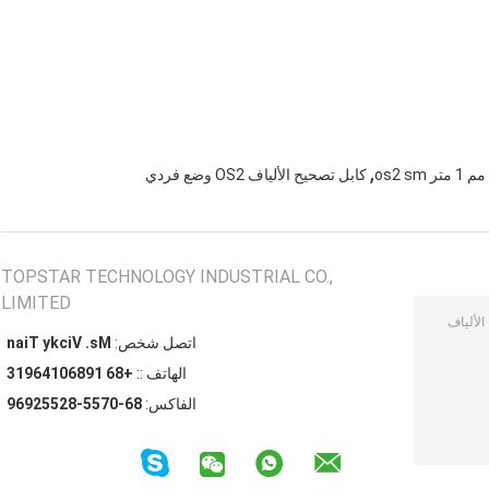
,
كابل تصحيح الألياف OS2 وضع فردي
TOPSTAR TECHNOLOGY INDUSTRIAL CO.,
LIMITED
اتصل شخص:
Ms. Vicky Tian
الهاتف ::
+86 19860146913
الفاكس:
86-0755-82552969