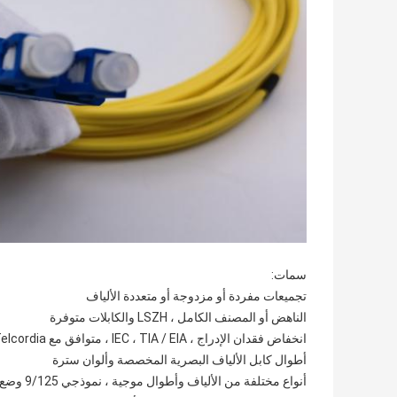
سمات:
تجميعات مفردة أو مزدوجة أو متعددة الألياف
الناهض أو المصنف الكامل ، LSZH والكابلات متوفرة
انخفاض فقدان الإدراج ، IEC ، TIA / EIA ، متوافق مع Telcordia
أطوال كابل الألياف البصرية المخصصة وألوان سترة
أنواع مختلفة من الألياف وأطوال موجية ، نموذجي 9/125 وضع فردي ، 50/125 متعدد الأوضاع و 62.5 / 125 متعدد الأوضاع