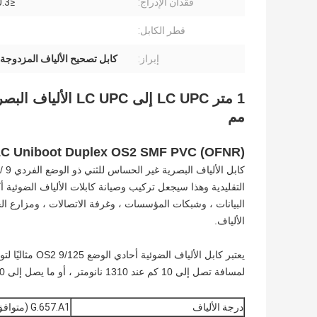
فقدان الإدراج:
≤0.3 ديسيبل
قطر الكابل:
إبراز:
كابل تصحيح الألياف المزدوجة LC UPC
مم
LC-LC Uniboot Duplex OS2 SMF PVC (OFNR) كابل تصحيح الألياف البصرية
التقليدية وهذا سيجعل تركيب وصيانة كابلات الألياف الضوئية أك
البيانات ، وشبكات المؤسسات ، وغرفة الاتصالات ، ومزارع ال
الألياف.
لمسافة تصل إلى 10 كم عند 1310 نانومتر ، أو ما يصل إلى 40 كم عند 1550 نانومتر.
درجة الألياف
G.657.A1 (متوافق مع G.652.D)