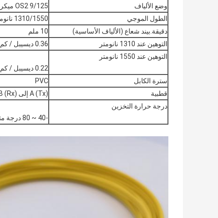
وضع الألياف
OS2 9/125 ميكرومتر
الطول الموجي
1310/1550 نانومتر
دقيقة.بيند شعاع (الألياف الأساسية)
10 ملم
التوهين عند 1310 نانومتر
0.36 ديسيبل / كم
التوهين عند 1550 نانومتر
0.22 ديسيبل / كم
سترة الكابل
PVC
قطبية
A (Tx) إلى B (Rx)
درجة حرارة التخزين
-40 ~ 80 درجة مئوية