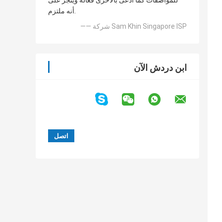
للمواصفات كما ادعى بالأحرى فعالة وينجز على
أنه ملتزم.
—— شركة Sam Khin Singapore ISP
ابن دردش الآن