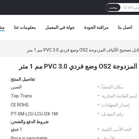
يبحث
اتصل بنا
مراقبة الجودة
جولة في المعمل
معلومات عنا
منت
تفاصيل المنتج:
مكان المنشأ:
الصين
اسم العلامة التجارية:
Top-Trans
إصدار الشهادات:
CE ROHS
رقم الموديل:
PT-SM-LCU-LCU-DX-1M
شروط الدفع والشحن:
الحد الأدنى لكمية:
1 قطع
الأسعار:
Price is negotiable