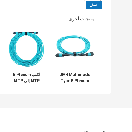
منتجات أخرى
OM4 Multimode
اكتب B Plenum
Type B Plenum
MTP إلى MTP
Fiber Patch Cable
MTP Trunk Cable
10M 8 Fibers OM4
5M 12 Fibers MTP
Multimode
Female
12fmtpom4