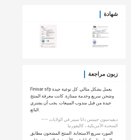
شهادة
زبون مراجعة
Finisar sfp يعمل بشكل مثالي. كل نوعية جيدة
وشحن سريع وخدمة ممتازة. كانت معرفة المنتج
جيدة من قبل مندوب المبيعات. يجب أن يشتري
البائع.
—— ديفيدسون جيمس داتا سينر في الولايات
المتحدة الأمريكية ، كاليفورنيا
المورد سريع الاستجابة. المنتج المشحون مطابق