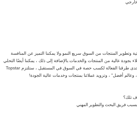
ئية وتطوير المنتجات من السوق سريع النمو.ولا يمكننا التميز عن المنافسة
ء بجودة عالية من المنتجات والخدمات.بالإضافة إلى ذلك ، يمكننا أيضًا التحلي
بالمرونة في دعم العملاء لتلبية متطلبات السوق ، والتي تعد إحدى طرقنا الفعالة لكسب حصة في السوق.في المستقبل ، ستلتزم Topstar
 وعالم أفضل" ، وتزويد عملائنا بمنتجات وخدمات عالية الجودة!