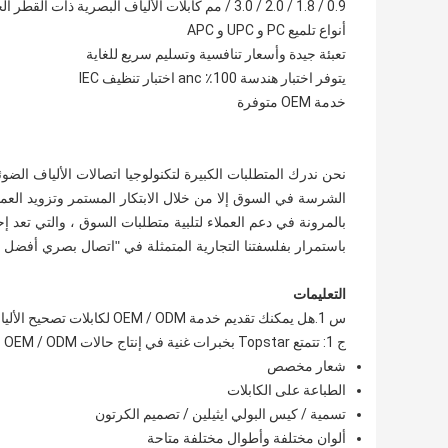
0.9 / 1.8 / 2.0 / 3.0 / مم كابلات الألياف البصرية ذات القطر الخارجي
أنواع تلميع PC و UPC و APC
تعبئة جيدة وأسعار تنافسية وتسليم سريع للغاية
يتوفر اختبار هندسة 100٪ anc اختبار تنظيف IEC
خدمة OEM متوفرة
نحن ندرك المتطلبات الكبيرة لتكنولوجيا اتصالات الألياف الضو
الشرسة في السوق إلا من خلال الابتكار المستمر وتزويد العملا
باستمرار بفلسفتنا التجارية المتمثلة في "اتصال بصري أفضل ،
التعليمات
س 1.هل يمكنك تقديم خدمة OEM / ODM لكابلات تصحيح الألياف تلك؟
ج 1: تتمتع Topstar بخبرات غنية في إنتاج حالات OEM / ODM بسبب فريق البحث والتطوير المهني
شعار مخصص
الطباعة على الكابلات
تسمية / كيس البولي ايثيلين / تصميم الكرتون
ألوان مختلفة وأطوال مختلفة متاحة