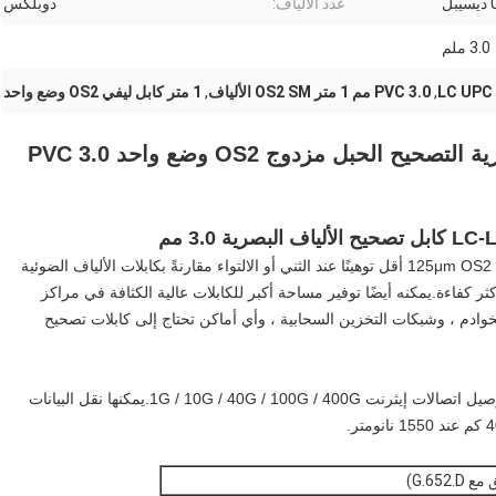
عدد الألياف:
دوبلكس
3.0 ملم
,
PVC 3.0 مم 1 متر OS2 SM الألياف
,
1 متر كابل ليفي OS2 وضع واحد
1 متر LC UPC إلى LC UPC الألياف البصرية التصحيح الحبل مزدوج OS2 وضع واحد PVC 3.0
 3.0 مم
كابل الألياف البصرية غير الحساس للثني ذو الوضع الفردي 9 / 125μm OS2 أقل توهينًا عند الثني أو الالتواء مقارنةً بكابلات الألياف الضوئية
ثر كفاءة.يمكنه أيضًا توفير مساحة أكبر للكابلات عالية الكثافة في مراكز
خوادم ، وشبكات التخزين السحابية ، وأي أماكن تحتاج إلى كابلات تصحيح
يعتبر كابل الألياف الضوئية أحادي الوضع 9/125 OS2 مثاليًا لتوصيل اتصالات إيثرنت 1G / 10G / 40G / 100G / 400G.يمكنها نقل البيانات