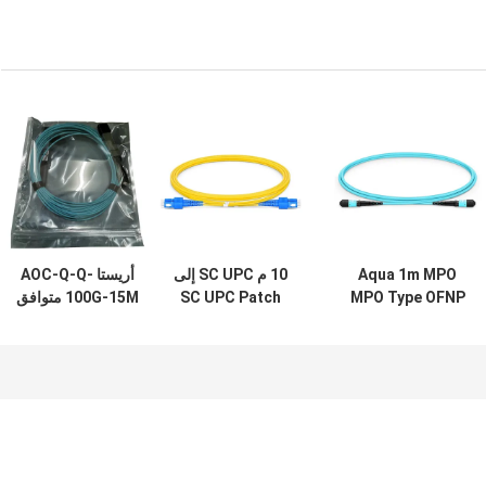
Aqua 1m MPO
10 م SC UPC إلى
أريستا AOC-Q-Q-
MPO Type OFNP
SC UPC Patch
100G-15M متوافق
كابل الألياف البصرية
Cord Duplex
100G QSFP28 كابل
الجذع OM3
3.0mm OFNR
بصري نشط 26AWG
Multimode
9/125 وضع فردي