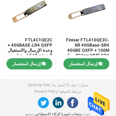
وحدة 25G SFP28
وحدة 10G SFP
FTL4C1QE2C
Finisar FTL410QE3C-
40GBASE-LR4 QSFP +
KR 40GBase-SR4
جهاز الإرسال والاستقبال البصري Finisar
40GBE QSFP + 100M
وحدة الإرسال والاستقبال
850nm MMF SR4 جهاز
الضوئية 10 كيلومترات
الإرسال والاستقبال SFP
أحادية الوضع
بطاقة محول الشبكة
إرسال استفسار
إرسال استفسار
مبرمج الكتابة
وحدة FC SFP البروكاتية
منزل
حول نا
اتصل بنا
Desktop Site
خريطة الموقع
Privacy Policy
مفتاح Brocade SAN
رخصة بروكيد POD
جودة
منتجات إنفيديا الذكاء الاصطناعي
مصنع