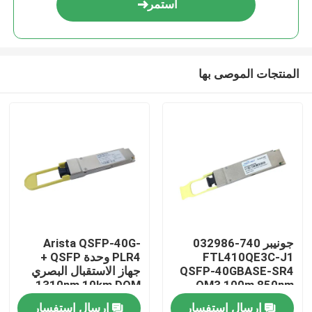
استمر
المنتجات الموصى بها
مسكن
جونيبر 740-032986
Arista QSFP-40G-
FTL410QE3C-J1
PLR4 وحدة QSFP +
منتجات
QSFP-40GBASE-SR4
جهاز الاستقبال البصري
1310nm 10km DOM
OM3 100m 850nm
معدات الألياف الضوئية
MTP/MPO-12 SMF
إرسال استفسار
إرسال استفسار
معلومات عنا