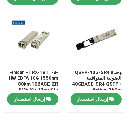
Finisar
جولة في المعمل
مراقبة الجودة
اتصل بنا
أخبار
وحدة QSFP-40G-SR4
Finisar FTRX-1811-3-
الضوئية المتوافقة
HW EDFA 10G 1550nm
80km 10BASE-ZR
40GBASE-SR4 QSFP+
منتجات إنفيديا الذكاء الاصطناعي
SMF Sfp Gbic Xfp
850nm 150m
Qsfp
MTP/MPO
إرسال استفسار
إرسال استفسار
Transceiver
وحدة بصرية 400G/800G
وحدة 100G QSFP28