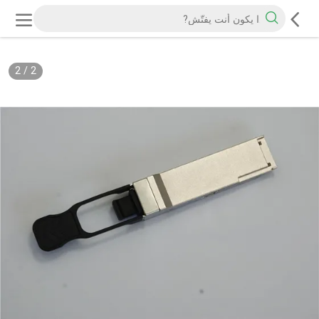
2
/
2