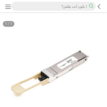
1
/
1