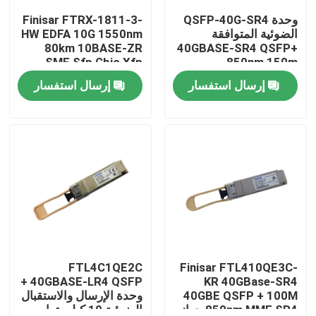
وحدة QSFP-40G-SR4
Finisar FTRX-1811-3-
الضوئية المتوافقة
HW EDFA 10G 1550nm
جولة في المعمل
80km 10BASE-ZR
40GBASE-SR4 QSFP+
SMF Sfp Gbic Xfp
850nm 150m
Qsfp
MTP/MPO
إرسال استفسار
إرسال استفسار
مراقبة الجودة
Transceiver
اتصل بنا
أخبار
منتجات إنفيديا الذكاء الاصطناعي
وحدة بصرية 400G/800G
FTL4C1QE2C
Finisar FTL410QE3C-
40GBASE-LR4 QSFP +
KR 40GBase-SR4
40GBE QSFP + 100M
وحدة الإرسال والاستقبال
وحدة 100G QSFP28
850nm MMF SR4 جهاز
الضوئية 10 كيلومترات