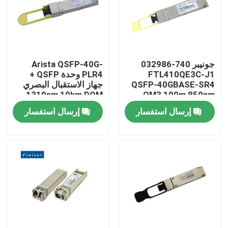
جونيبر 740-032986
Arista QSFP-40G-
FTL410QE3C-J1
PLR4 وحدة QSFP +
QSFP-40GBASE-SR4
جهاز الاستقبال البصري
1310nm 10km DOM
OM3 100m 850nm
معدات الألياف الضوئية
MTP/MPO-12 SMF
إرسال استفسار
إرسال استفسار
Finisar
مسكن
منتجات
معلومات عنا