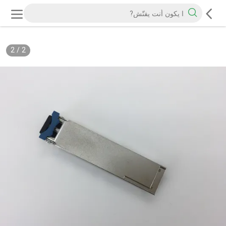
2
/
2