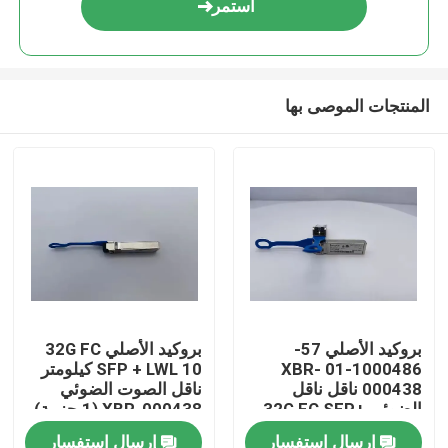
استمر
المنتجات الموصى بها
مسكن
بروكيد الأصلي 57-
بروكيد الأصلي 32G FC
1000486-01 XBR-
SFP + LWL 10 كيلومتر
منتجات
000438 ناقل ناقل
ناقل الصوت الضوئي
الضوئي 32G FC SFP+
XBR-000438 (1 حزمة)
LWL 10 كم 1 حزمة
للاستخدام بالألياف
إرسال استفسار
إرسال استفسار
معلومات عنا