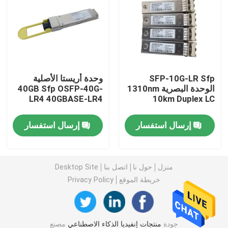
وحدة 25G SFP28
وحدة 10G SFP
SFP-10G-LR Sfp
وحدة أريستا الأصلية
الوحدة البصرية 1310nm
40GB Sfp OSFP-40G-
جهاز الإرسال والاستقبال البصري Finisar
LR4 40GBASE-LR4
10km Duplex LC
بطاقة محول الشبكة
إرسال استفسار
إرسال استفسار
وحدة FC SFP البروكاتية
منزل
حول نا
اتصل بنا
Desktop Site
خريطة الموقع
Privacy Policy
مفتاح Brocade SAN
رخصة بروكيد POD
جودة
منتجات إنفيديا الذكاء الاصطناعي
مصنع