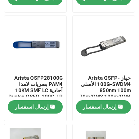
جولة في المعمل
مراقبة الجودة
اتصل بنا
أخبار
جهاز Arista QSFP-
Arista QSFP28100G
100G-SWDM4 الأصلي
PAM4 بصريات لامدا
850nm 100m
أحادية 10KM SMF LC
منتجات إنفيديا الذكاء الاصطناعي
Duplex QSFP-100G-LR
70m/OM3 100m/OM4
ناقل MMF مزدوج
إرسال استفسار
إرسال استفسار
وحدة بصرية 400G/800G
وحدة 100G QSFP28