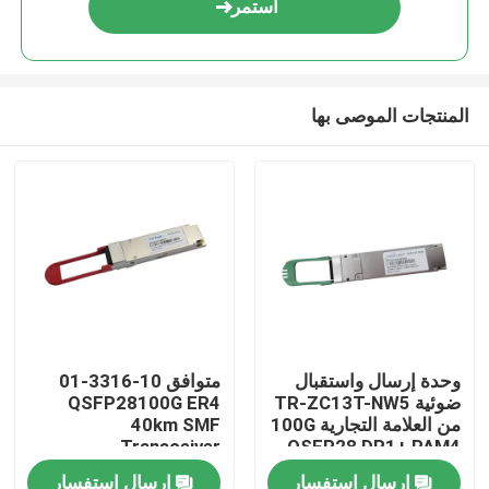
استمر
المنتجات الموصى بها
مسكن
وحدة إرسال واستقبال
متوافق 10-3316-01
ضوئية TR-ZC13T-NW5
QSFP28100G ER4
منتجات
من العلامة التجارية 100G
40km SMF
Transceiver
QSFP28 DR1+ PAM4
500M
إرسال استفسار
إرسال استفسار
معلومات عنا