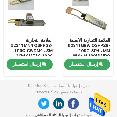
وحدة 25G SFP28
وحدة 10G SFP
العلامة التجارية الأصلية
العلامة التجارية
02311MNN QSFP28-
02311GBW QSFP28-
جهاز الإرسال والاستقبال البصري Finisar
100G-CWDM4 ، SM
100G-SR4 ، MM
2KM SMF LC 100G
850NM 100M MPO
QSFP28 Module
100G QSFP28 Module
بطاقة محول الشبكة
إرسال استفسار
إرسال استفسار
وحدة FC SFP البروكاتية
منزل
حول نا
اتصل بنا
Desktop Site
خريطة الموقع
Privacy Policy
مفتاح Brocade SAN
رخصة بروكيد POD
جودة
منتجات إنفيديا الذكاء الاصطناعي
مصنع