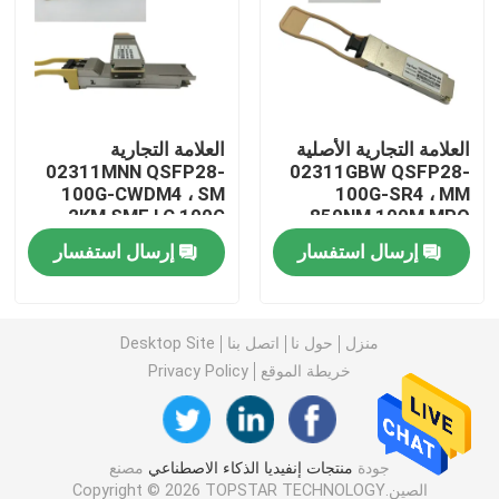
وحدة 25G SFP28
وحدة 10G SFP
العلامة التجارية الأصلية
العلامة التجارية
02311MNN QSFP28-
02311GBW QSFP28-
100G-CWDM4 ، SM
100G-SR4 ، MM
جهاز الإرسال والاستقبال البصري Finisar
2KM SMF LC 100G
850NM 100M MPO
QSFP28 Module
100G QSFP28 Module
إرسال استفسار
إرسال استفسار
بطاقة محول الشبكة
وحدة FC SFP البروكاتية
منزل
حول نا
اتصل بنا
Desktop Site
خريطة الموقع
Privacy Policy
مفتاح Brocade SAN
جودة
منتجات إنفيديا الذكاء الاصطناعي
مصنع
رخصة بروكيد POD
الصين.Copyright © 2026 TOPSTAR TECHNOLOGY