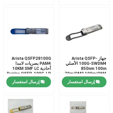
جولة في المعمل
مراقبة الجودة
اتصل بنا
جهاز Arista QSFP-
Arista QSFP28100G
أخبار
100G-SWDM4 الأصلي
PAM4 بصريات لامدا
850nm 100m
أحادية 10KM SMF LC
Duplex QSFP-100G-LR
70m/OM3 100m/OM4
منتجات إنفيديا الذكاء الاصطناعي
ناقل MMF مزدوج
إرسال استفسار
إرسال استفسار
وحدة بصرية 400G/800G
وحدة 100G QSFP28