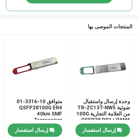
المنتجات الموصى بها
مسكن
وحدة إرسال واستقبال
متوافق 10-3316-01
ضوئية TR-ZC13T-NW5
QSFP28100G ER4
من العلامة التجارية 100G
40km SMF
منتجات
Transceiver
QSFP28 DR1+ PAM4
500M
إرسال استفسار
إرسال استفسار
معلومات عنا