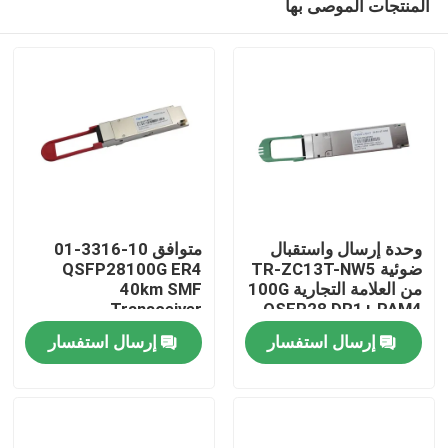
المنتجات الموصى بها
وحدة إرسال واستقبال
متوافق 10-3316-01
ضوئية TR-ZC13T-NW5
QSFP28100G ER4
من العلامة التجارية 100G
40km SMF
Transceiver
QSFP28 DR1+ PAM4
مسكن
500M
إرسال استفسار
إرسال استفسار
منتجات
معلومات عنا