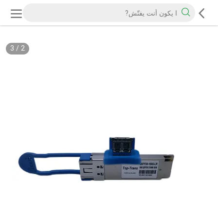
3
/
2