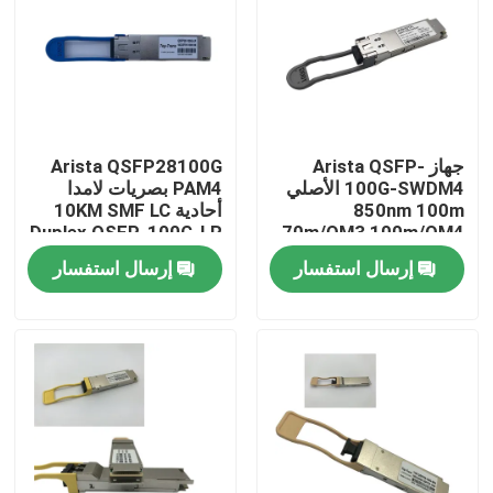
جولة في المعمل
مراقبة الجودة
جهاز Arista QSFP-
Arista QSFP28100G
100G-SWDM4 الأصلي
PAM4 بصريات لامدا
اتصل بنا
850nm 100m
أحادية 10KM SMF LC
Duplex QSFP-100G-LR
70m/OM3 100m/OM4
ناقل MMF مزدوج
إرسال استفسار
إرسال استفسار
أخبار
منتجات إنفيديا الذكاء الاصطناعي
وحدة بصرية 400G/800G
وحدة 100G QSFP28