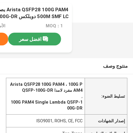
0G PAM4
500M SMF LC دوبلكس QSFP-100G-DR
MOQ：1
الأسعا
افضل سعر
منتوج وصف
Arista QSFP28 100G PAM4 ، 100G P
AM4 مفرد لامدا QSFP-100G-DR
تسليط الضوء:
,
100G PAM4 Single Lambda QSFP-1
00G-DR
إصدار الشهادات
ISO9001, ROHS, CE, FCC