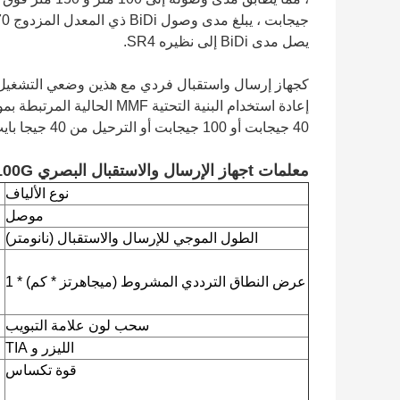
يصل مدى BiDi إلى نظيره SR4.
40 جيجابت أو 100 جيجابت أو الترحيل من 40 جيجا بايت إلى 100 جيجا بايت.
معلمات t
جهاز الإرسال والاستقبال البصري Cisco QSFP28 100G:
نوع الألياف
موصل
الطول الموجي للإرسال والاستقبال (نانومتر)
عرض النطاق الترددي المشروط (ميجاهرتز * كم) * 1
سحب لون علامة التبويب
الليزر و TIA
قوة تكساس