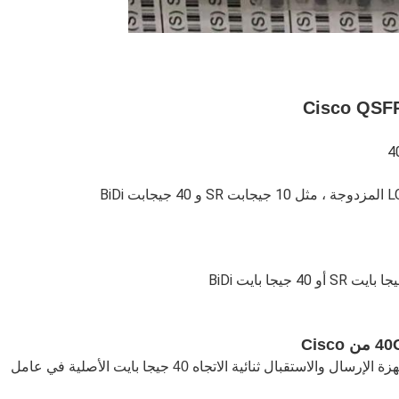
تقدم Cisco فقط التوافق مع الإصدارات السابقة مع أجهزة الإرسال والاستقبال ثنائية الاتجاه 40 جيجا بايت الأصلية في عامل