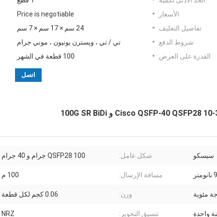
الحد الأدنى لكمية:
1 قطع
الأسعار:
Price is negotiable
تفاصيل التغليف:
24 سم × 17 سم × 7 سم
شروط الدفع:
تي / تي ، ويسترن يونيون ، موني جرام
القدرة على العرض:
100 قطعة في الشهر
اتصل
سيسكو
شكل عامل:
QSFP28 100 جرام و 40 جرام
مسافة الإرسال:
100 م
وزن:
0.06 كجم لكل قطعة
ة واحدة
تنسيق التحوير:
NRZ