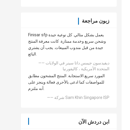
زبون مراجعة
Finisar sfp يعمل بشكل مثالي. كل نوعية جيدة
وشحن سريع وخدمة ممتازة. كانت معرفة المنتج
جيدة من قبل مندوب المبيعات. يجب أن يشتري
البائع.
—— ديفيدسون جيمس داتا سينر في الولايات
المتحدة الأمريكية ، كاليفورنيا
المورد سريع الاستجابة. المنتج المشحون مطابق
للمواصفات كما ادعى بالأحرى فعالة وينجز على
أنه ملتزم.
—— شركة Sam Khin Singapore ISP
ابن دردش الآن