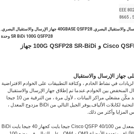
EEE 802
8665 ، 
,
40GBASE QSFP28 جهاز الإرسال والاستقبال البصري
,
SR BiDi 100G QSFP28 وحدة
Cisco QSFP-40/100-SRBD 10-3317-01 40GBASE و 100G QSFP28 SR-BiDi جهاز
ى جهاز الإرسال والاستقبال
لزيادات في نشاط الخادم ، وكثافة التطبيقات على الخوادم الافتراضية
 المنخفض بين الخوادم.عندما تم إطلاق جهاز الإرسال والاستقبال
QSFP + 40 جيجا بايت ثنائي الاتجاه (BiDi) الشهير ، فقد مكّن مشغلي مراكز البيانات ، لأول مرة ، من الترقية من 10 جيجا
بايت إلى 40 جيجا بايت دون الحاجة إلى استبدال البنية التحتية لكابلات الألياف.يوفر الجيل التالي من BiDi مزدوج المعدل ،
يمكن أن يعمل جهاز الإرسال والاستقبال BiDi مزدوج المعدل من Cisco QSFP 40/100 جيجا بايت كجهاز 40 جيجا بايت BiDi
، مما يطابق مدى وصوله إلى 100 متر و 150 متر فوق الألياف متعددة الأوضاع OM3 و OM4 ، على التوالي.في وضع 100