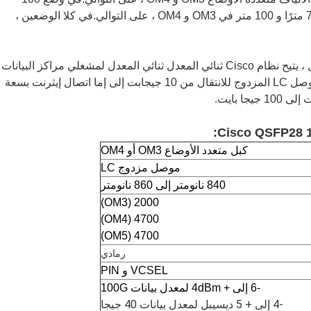
جيجابت ، يبلغ مدى وصول BiDi ذي المعدل المزدوج 70 مترًا و 100 متر في OM3 و OM4 ، على التوالي.في كلا الوضعين ،
كجهاز إرسال واستقبال فردي مع هذين وضعي التشغيل ، يتيح نظام Cisco ثنائي المعدل ثنائي المعدل لمشغلي مراكز البيانات
إعادة استخدام البنية التحتية MMF الحالية المرتبطة بموصل LC المزدوج للانتقال من 10 جيجابت إلى إما اتصال إيثرنت بسعة
كبل متعدد الأوضاع OM3 أو OM4
موصل مزدوج LC
840 نانومتر إلى 860 نانومتر
2000 (OM3)
4700 (OM4)
4700 (OM5)
رمادي
VCSEL و PIN
-6 إلى + 4dBm لمعدل بيانات 100G
-4 إلى + 5 ديسيبل لمعدل بيانات 40 جيجا