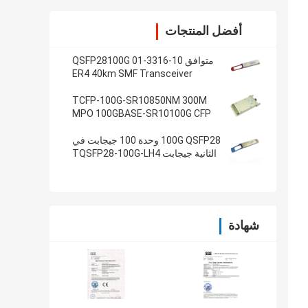
أفضل المنتجات
متوافق 10-3316-01 QSFP28100G
ER4 40km SMF Transceiver
TCFP-100G-SR10850NM 300M
MPO 100GBASE-SR10100G CFP
جهاز الإرسال والاستقبال
100G QSFP28 وحدة 100 جيجابت في
الثانية جيجابت TQSFP28-100G-LH4
إيثرنت الإرسال والاستقبال
شهادة