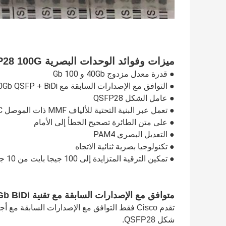
ميزات وفوائد الوحدات البصرية Cisco QSFP28 100G
● قدرة معدل مزدوج 40Gb و 100 Gb
● التوافق مع الإصدارات السابقة مع 40Gb QSFP + BiDi
● عامل الشكل QSFP28
● تعمل عبر البنية التحتية للألياف MMF ذات الموصل LC المزدوجة ، مثل 10 جيجابت SR و 40 جيجابت BiDi
● على متن الطائرة تصحيح الخطأ إلى الأمام
● التعديل البصري PAM4
● تكنولوجيا بصرية ثنائية الاتجاه
● تمكين الترقية المتزايدة إلى 100 جيجا بايت من 10 جيجا بايت SR أو 40 جيجا بايت BiDi
متوافق مع الإصدارات السابقة مع تقنية 40Gb BiDi من Cisco
شكل QSFP28.