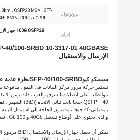
.3bm ، QSFP28 MSA ، SFF-
بروتوكول:
SFF-8636 ، CPRI ، eCPRI
100G QSFP28 جهاز الإرسال والاستقبال البصري
إبراز:
الإرسال والاستقبال
SFP-40/100-SRBD
سيسكو كيو
نظرة عامة عل
تستمر حركة مرور مركز البيانات في النمو ، مدفوعة با
، والطلب على اتصالات الشرق والغرب ذات زمن الانتقال
والذي يحتوي على أوضاع تشغيل 40Gb و 100 Gb ، نفس المزايا وأكثر من ذلك.