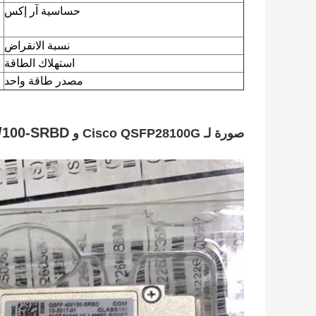
حساسية آر إكس
نسبة الانقراض
استهلاك الطاقة
مصدر طاقة واحد
/100-SRBD
صورة لـ Cisco QSFP28100G و 40G Q