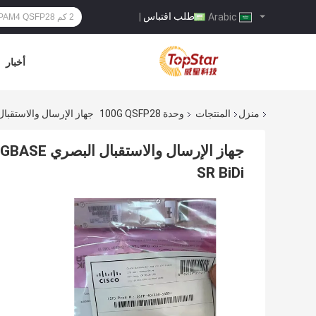
طلب اقتباس
|
Arabic
أخبار
منزل
المنتجات
وحدة 100G QSFP28
جهاز الإرسال والاستقبال البصري P-40 QSFP28 10-3317-01 40GBASE
SR BiDi