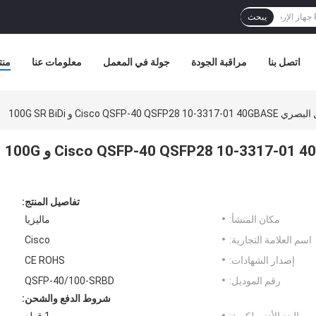
يبحث
اتصل بنا
مراقبة الجودة
جولة في المعمل
معلومات عنا
منت
Cisco QSF و 100G SR BiDi
جهاز الإرسال والاستقبال البصري Cisco QSFP-40 QSFP28 10-3317-01 40GBASE و 100G
تفاصيل المنتج:
مكان المنشأ:
ماليزيا
اسم العلامة التجارية:
Cisco
إصدار الشهادات:
CE ROHS
رقم الموديل:
QSFP-40/100-SRBD
شروط الدفع والشحن: