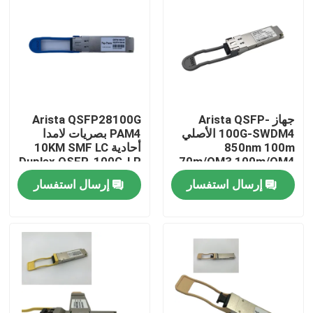
جولة في المعمل
مراقبة الجودة
جهاز Arista QSFP-
Arista QSFP28100G
اتصل بنا
100G-SWDM4 الأصلي
PAM4 بصريات لامدا
850nm 100m
أحادية 10KM SMF LC
Duplex QSFP-100G-LR
70m/OM3 100m/OM4
أخبار
ناقل MMF مزدوج
إرسال استفسار
إرسال استفسار
منتجات إنفيديا الذكاء الاصطناعي
وحدة بصرية 400G/800G
وحدة 100G QSFP28