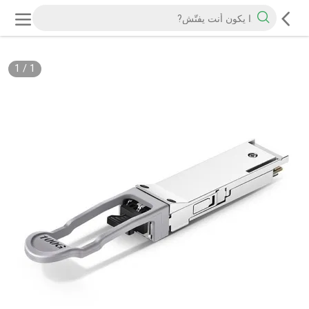
1
/
1