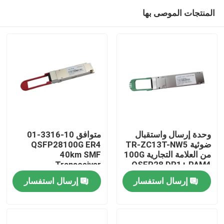
المنتجات الموصى بها
وحدة إرسال واستقبال
متوافق 10-3316-01
ضوئية TR-ZC13T-NW5
QSFP28100G ER4
من العلامة التجارية 100G
40km SMF
مسكن
Transceiver
QSFP28 DR1+ PAM4
500M
إرسال استفسار
إرسال استفسار
منتجات
معلومات عنا