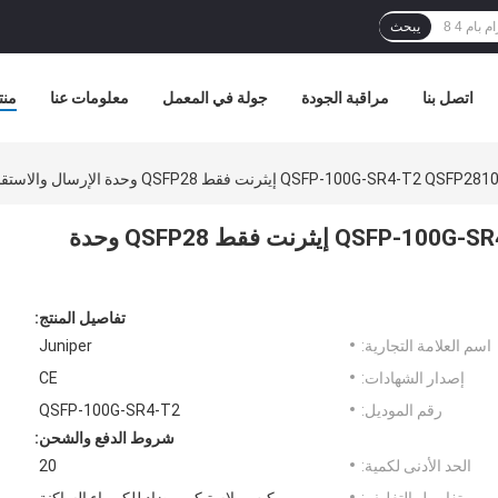
يبحث
اتصل بنا
مراقبة الجودة
جولة في المعمل
معلومات عنا
منت
متوافق جونيبر QSFP-100G-SR4-T2 QSFP28100G-SR4 إيثرنت فقط QSFP28 وحدة
تفاصيل المنتج:
اسم العلامة التجارية:
Juniper
إصدار الشهادات:
CE
رقم الموديل:
QSFP-100G-SR4-T2
شروط الدفع والشحن:
الحد الأدنى لكمية:
20