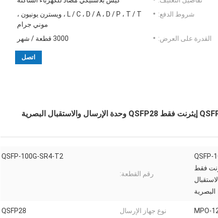
تفاصيل التغليف:
كيس بلاستيكي مضاد للكهرباء الساكنة
شروط الدفع:
L / C ، D / A ، D / P ، T / T ، ويسترن يونيون ،
موني جرام
القدرة على العرض:
3000 قطعة / شهر
اتصل
QSFP-100G-S
QSFP-100G-SR4-T2
QSFP28 إيثرنت فقط
رقم القطعة:
والاستقبال
البصرية
MPO-1
نوع جهاز الإرسال
QSFP28