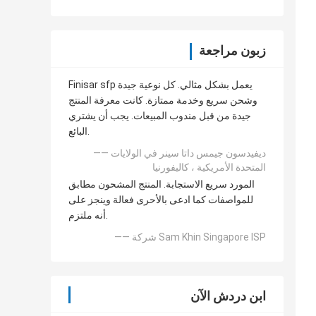
زبون مراجعة
Finisar sfp يعمل بشكل مثالي. كل نوعية جيدة
وشحن سريع وخدمة ممتازة. كانت معرفة المنتج
جيدة من قبل مندوب المبيعات. يجب أن يشتري
البائع.
—— ديفيدسون جيمس داتا سينر في الولايات
المتحدة الأمريكية ، كاليفورنيا
المورد سريع الاستجابة. المنتج المشحون مطابق
للمواصفات كما ادعى بالأحرى فعالة وينجز على
أنه ملتزم.
—— شركة Sam Khin Singapore ISP
ابن دردش الآن