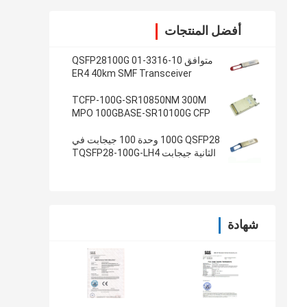
أفضل المنتجات
متوافق 10-3316-01 QSFP28100G
ER4 40km SMF Transceiver
TCFP-100G-SR10850NM 300M
MPO 100GBASE-SR10100G CFP
جهاز الإرسال والاستقبال
100G QSFP28 وحدة 100 جيجابت في
الثانية جيجابت TQSFP28-100G-LH4
إيثرنت الإرسال والاستقبال
شهادة