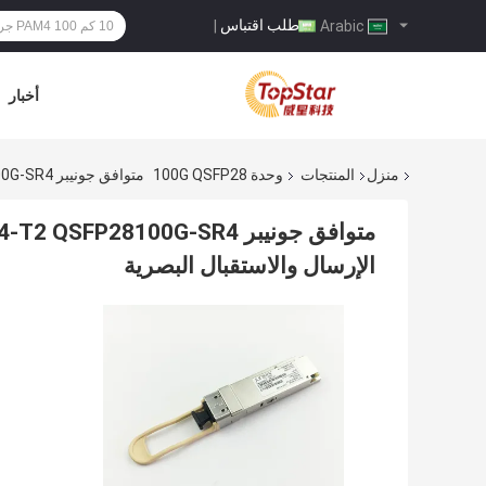
طلب اقتباس
|
Arabic
أخبار
منزل
المنتجات
وحدة 100G QSFP28
متوافق جونيبر QSFP-100G-SR4-T2 QSFP28100G-SR4 إيثرنت فقط QSFP28 وحدة الإرسال والاستقبال البصرية
الإرسال والاستقبال البصرية