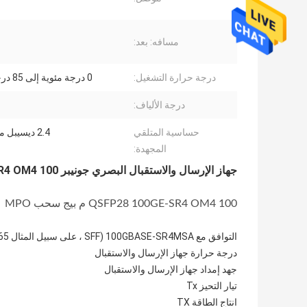
مسافه: بعد:
درجة حرارة التشغيل:
0 درجة مئوية إلى 85 درجة مئوية
درجة الألياف:
حساسية المتلقي
2.4 ديسيبل ميلي واط
المجهدة:
جهاز الإرسال والاستقبال البصري جونيبر QSFP-100G-SR4-ET QSFP28100GE-SR4 OM4 100 متر
QSFP28 100GE-SR4 OM4 100 م بيج سحب MPO
التوافق مع 100GBASE-SR4MSA (SFF ، على سبيل المثال SFF-8665) SFF-8636 مراقبة التشخيص الرقمي
درجة حرارة جهاز الإرسال والاستقبال
جهد إمداد جهاز الإرسال والاستقبال
تيار التحيز Tx
انتاج الطاقة TX