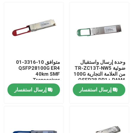
وحدة إرسال واستقبال
متوافق 10-3316-01
ضوئية TR-ZC13T-NW5
QSFP28100G ER4
من العلامة التجارية 100G
40km SMF
Transceiver
QSFP28 DR1+ PAM4
500M
إرسال استفسار
إرسال استفسار
مسكن
منتجات
معلومات عنا