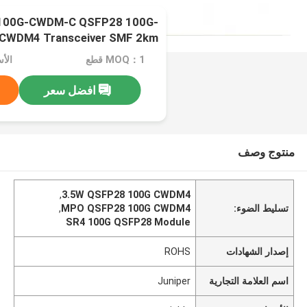
-100G-CWDM-C QSFP28 100G-
CWDM4 Transceiver SMF 2km
MOQ：1 قطع
الأسعا
افضل سعر
منتوج وصف
,
3.5W QSFP28 100G CWDM4
تسليط الضوء:
MPO QSFP28 100G CWDM4
,
SR4 100G QSFP28 Module
إصدار الشهادات
ROHS
اسم العلامة التجارية
Juniper