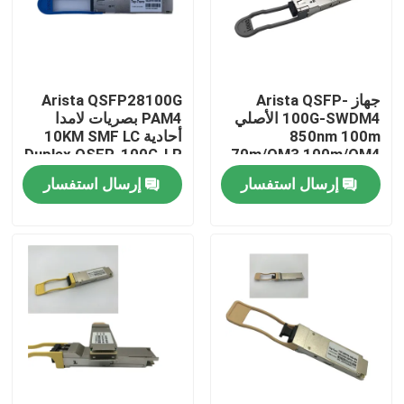
جولة في المعمل
جهاز Arista QSFP-
Arista QSFP28100G
مراقبة الجودة
100G-SWDM4 الأصلي
PAM4 بصريات لامدا
850nm 100m
أحادية 10KM SMF LC
Duplex QSFP-100G-LR
70m/OM3 100m/OM4
اتصل بنا
ناقل MMF مزدوج
إرسال استفسار
إرسال استفسار
أخبار
منتجات إنفيديا الذكاء الاصطناعي
وحدة بصرية 400G/800G
وحدة 100G QSFP28