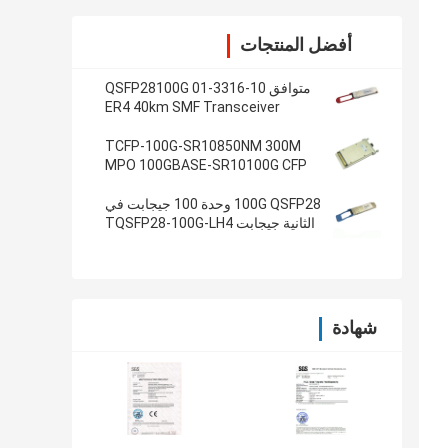
أفضل المنتجات
متوافق 10-3316-01 QSFP28100G
ER4 40km SMF Transceiver
TCFP-100G-SR10850NM 300M
MPO 100GBASE-SR10100G CFP
جهاز الإرسال والاستقبال
100G QSFP28 وحدة 100 جيجابت في
الثانية جيجابت TQSFP28-100G-LH4
إيثرنت الإرسال والاستقبال
شهادة