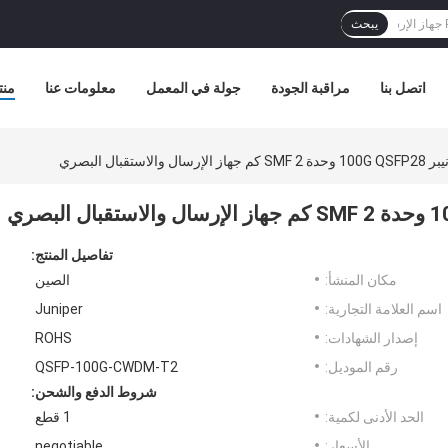
يبحث
اتصل بنا
مراقبة الجودة
جولة في المعمل
معلومات عنا
منت
تفاصيل المنتج:
مكان المنشأ:
الصين
اسم العلامة التجارية:
Juniper
إصدار الشهادات:
ROHS
رقم الموديل:
QSFP-100G-CWDM-T2
شروط الدفع والشحن:
الحد الأدنى لكمية:
1 قطع
الأسعار:
negotiable