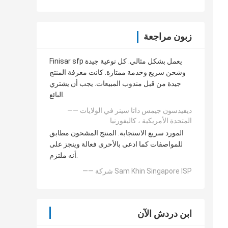
زبون مراجعة
Finisar sfp يعمل بشكل مثالي. كل نوعية جيدة
وشحن سريع وخدمة ممتازة. كانت معرفة المنتج
جيدة من قبل مندوب المبيعات. يجب أن يشتري
البائع.
—— ديفيدسون جيمس داتا سينر في الولايات
المتحدة الأمريكية ، كاليفورنيا
المورد سريع الاستجابة. المنتج المشحون مطابق
للمواصفات كما ادعى بالأحرى فعالة وينجز على
أنه ملتزم.
—— شركة Sam Khin Singapore ISP
ابن دردش الآن