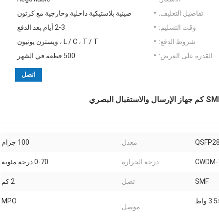
تفاصيل التغليف:
صينية بلاستيكية داخلية وخارجية مع كرتون
وقت التسليم:
2-3 أيام بعد الدفع
شروط الدفع:
L / C ، T / T ، ويسترن يونيون
القدرة على العرض:
500 قطعة في الشهر
اتصل
QSFP2
معدل:
100 جرام
CWDM-
درجة الحرارة:
0-70 درجة مئوية
SMF
تصل:
2 كم
واط
MPO
موصل: