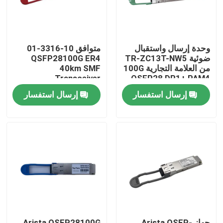
وحدة إرسال واستقبال
متوافق 10-3316-01
ضوئية TR-ZC13T-NW5
QSFP28100G ER4
من العلامة التجارية 100G
40km SMF
Transceiver
QSFP28 DR1+ PAM4
500M
إرسال استفسار
إرسال استفسار
مسكن
منتجات
معلومات عنا
جهاز Arista QSFP-
Arista QSFP28100G