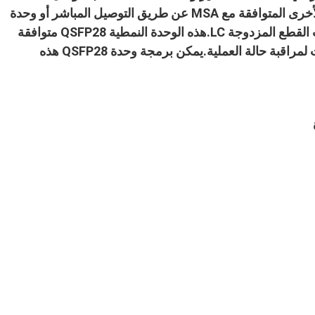
MPO-12 الذي يمكنه العمل مع وحدة QSFP28 الأخرى المتوافقة مع MSA عن طريق التوصيل المباشر أو وحدة
MSA SFP28 عن طريق MTP / MPO إلى كابلات القطع المزدوجة LC.هذه الوحدة النمطية QSFP28 متوافقة
تمامًا مع MSA وتتميز بـ DOM / DDM عبر الإنترنت لمراقبة حالة العملية.يمكن برمجة وحدة QSFP28 هذه