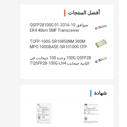
أفضل المنتجات
متوافق 10-3316-01 QSFP28100G
ER4 40km SMF Transceiver
TCFP-100G-SR10850NM 300M
MPO 100GBASE-SR10100G CFP
جهاز الإرسال والاستقبال
100G QSFP28 وحدة 100 جيجابت في
الثانية جيجابت TQSFP28-100G-LH4
إيثرنت الإرسال والاستقبال
شهادة