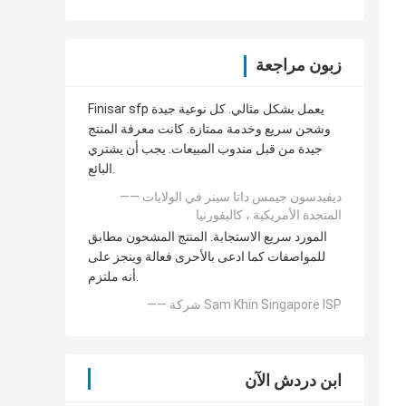
زبون مراجعة
Finisar sfp يعمل بشكل مثالي. كل نوعية جيدة
وشحن سريع وخدمة ممتازة. كانت معرفة المنتج
جيدة من قبل مندوب المبيعات. يجب أن يشتري
البائع.
—— ديفيدسون جيمس داتا سينر في الولايات
المتحدة الأمريكية ، كاليفورنيا
المورد سريع الاستجابة. المنتج المشحون مطابق
للمواصفات كما ادعى بالأحرى فعالة وينجز على
أنه ملتزم.
—— شركة Sam Khin Singapore ISP
ابن دردش الآن