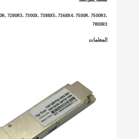
80R، 7280R3، 7300X، 7388X5، 7368X4، 7500R، 7500R3،
7800R3
المعلمات