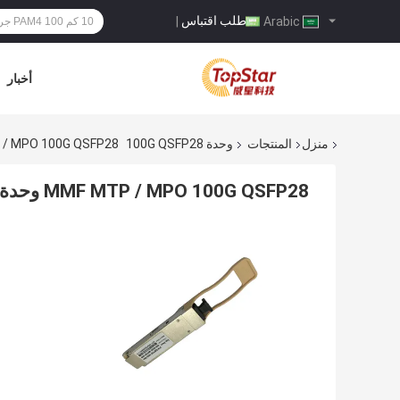
طلب اقتباس
|
Arabic
أخبار
منزل
المنتجات
وحدة 100G QSFP28
MMF MTP / MPO 100G QSFP28 وحدة 00067-01
MMF MTP / MPO 100G QSFP28 وحدة Arista XVR-00067-01 متوافقة