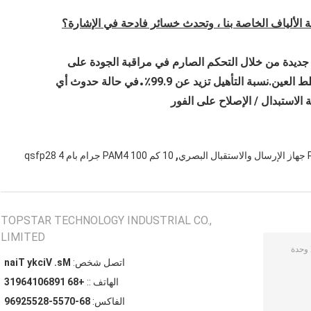
 الألياف الخاصة بنا ، وتحدث خسائر فادحة في الإشارة؟
ة جديدة من خلال التحكم الصارم في مراقبة الجودة على
.
عين.نسبة التأهيل تزيد عن 99.9٪
في حالة حدوث أي
لاستبدال / الإصلاح على الفور
,
10 كم PAM4 100 جرام بام 4 qsfp28
TOPSTAR TECHNOLOGY INDUSTRIAL CO.,
LIMITED
اتصل شخص:
Ms. Vicky Tian
الهاتف ::
+86 19860146913
الفاكس:
86-0755-82552969