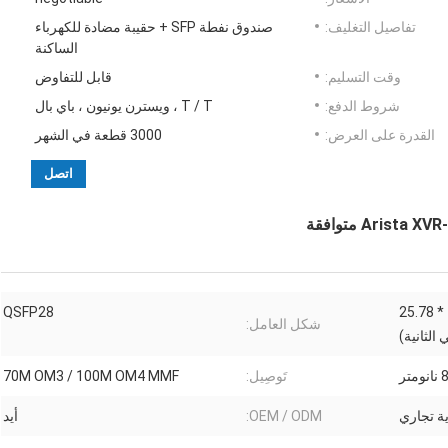
تفاصيل التغليف:
صندوق نفطة SFP + حقيبة مضادة للكهرباء
الساكنة
وقت التسليم:
قابل للتفاوض
شروط الدفع:
T / T ، ويسترن يونيون ، باي بال
القدرة على العرض:
3000 قطعة في الشهر
اتصل
103.125 جيجابت في الثانية (4 * 25.78
QSFP28
شكل العامل:
الثانية)
متر
تَوصِيل:
70M OM3 / 100M OM4 MMF
OEM / ODM:
أيد