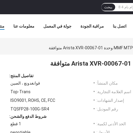
يبحث
اتصل بنا
مراقبة الجودة
جولة في المعمل
معلومات عنا
منت
Arista XVR- متوافقة
تفاصيل المنتج:
مكان المنشأ:
قوانغدونغ ، الصين
اسم العلامة التجارية:
Top-Trans
إصدار الشهادات:
ISO9001, ROHS, CE, FCC
رقم الموديل:
TQSFP28-100G-SR4
شروط الدفع والشحن:
الحد الأدنى لكمية:
1 قطع
الأسعار:
negotiable