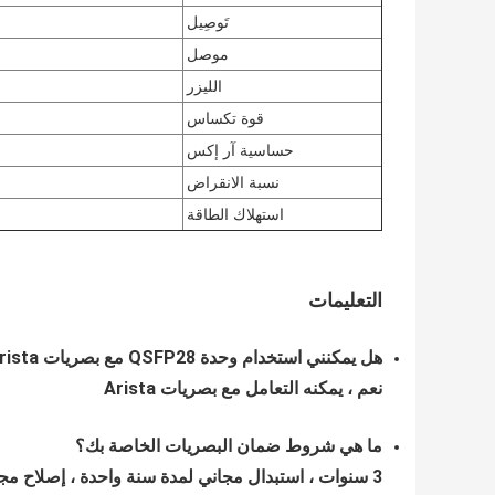
تَوصِيل
موصل
الليزر
قوة تكساس
حساسية آر إكس
نسبة الانقراض
استهلاك الطاقة
التعليمات
هل يمكنني استخدام وحدة QSFP28 مع بصريات Arista الأصلية QSFP-100G-SR4؟
نعم ، يمكنه التعامل مع بصريات Arista
ما هي شروط ضمان البصريات الخاصة بك؟
3 سنوات ، استبدال مجاني لمدة سنة واحدة ، إصلاح مجاني لمدة 3 سنوات لعيوب الأجهزة غير البشرية