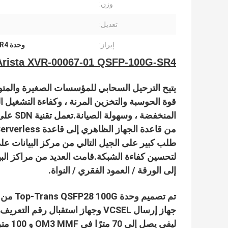
وزن:
تعديل:
إبراز:
وحدة MPO QSFP 100G SR4
Arista XVR-00067-01 QSFP-100G-SR4 متوافق مع QSFP28 وحدة MF MTP / MPO-12
يتيح الترحيل السحابي للمؤسسات الصغيرة والمتو
قوة الحوسبة والتخزين المرنة ، وكفاءة التشغيل الم
طلب كبير على الجيل التالي من مركز البيانات ع
لتحسين كفاءة الشبكة.
إلى الورقة / العمود الفقري / النواة.