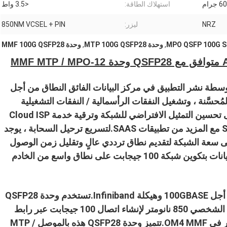
60 جرام
استهلاك الطاقة:
<3.5 واط
NRZ
ليزر:
850NM VCSEL + PIN
,
وحدة MTP 100G QSFP28
,
وحدة MMF 100G QSFP28
M
سطة نشر التطبيق في مركز البيانات الفائق النطاق من أجل
ُحسَّنة ، وتشغيل النفقات الرأسمالية / النفقات التشغيلية
المنخفضة ، وسهولة الصيانة.تعمل تقنية SDN على تحسين التمثيل الافتراضي للشبكة وترقية خدمة Cloud ISP
من قاعدة الجهاز الظاهري إلى قاعدة Serverless مع المزيد من تطبيقات SAAS.لتسريع ترحيل السحابة ، يوجد
لى سعة الشبكة لتقديم نطاق ترددي عالٍ وتقليل زمن الوصول
قامت العديد من مراكز البيانات بتكوين شبكة 100 جيجابت على نطاق واسع من الخادم
تم تصميم وحدة Top-Trans QSFP28 100G من أجل 100GBASE وهيكلة Infiniband.تستخدم وحدة QSFP28
جهاز إرسال VCSEL وجهاز استقبال رقم التعريف الشخصي 850 نانومتر لإنشاء اتصال 100 جيجابت عبر رابط
ليفي يصل إلى 70 مترًا في OM3 MMF و 100 متر في OM4 MMF.تتميز وحدة QSFP28 هذه بالموصل MTP /