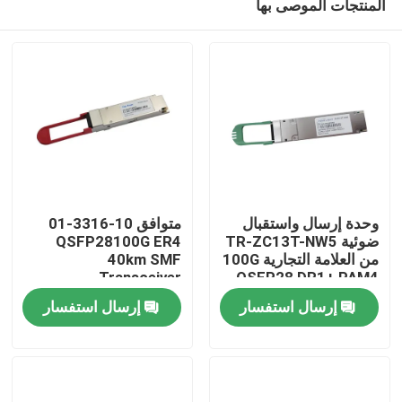
المنتجات الموصى بها
وحدة إرسال واستقبال
متوافق 10-3316-01
ضوئية TR-ZC13T-NW5
QSFP28100G ER4
من العلامة التجارية 100G
40km SMF
Transceiver
QSFP28 DR1+ PAM4
مسكن
500M
إرسال استفسار
إرسال استفسار
منتجات
معلومات عنا