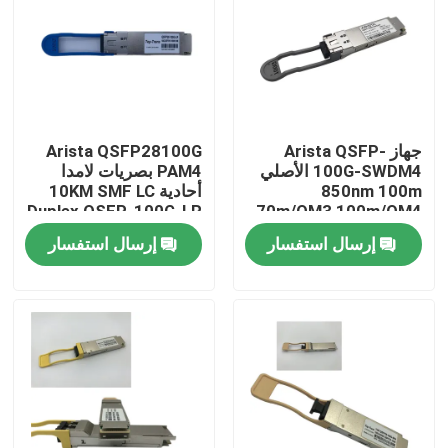
جولة في المعمل
مراقبة الجودة
جهاز Arista QSFP-
Arista QSFP28100G
100G-SWDM4 الأصلي
PAM4 بصريات لامدا
اتصل بنا
850nm 100m
أحادية 10KM SMF LC
Duplex QSFP-100G-LR
70m/OM3 100m/OM4
ناقل MMF مزدوج
إرسال استفسار
إرسال استفسار
أخبار
منتجات إنفيديا الذكاء الاصطناعي
وحدة بصرية 400G/800G
وحدة 100G QSFP28