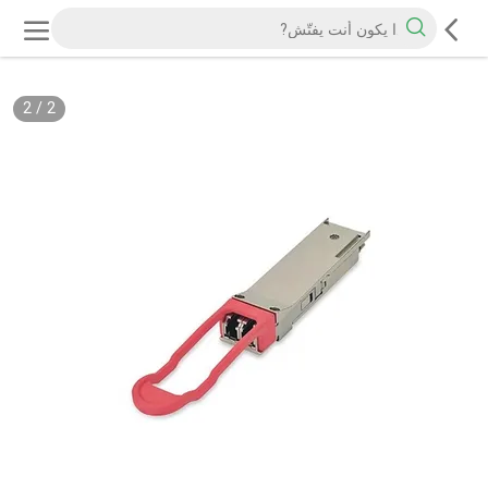
2
/
2