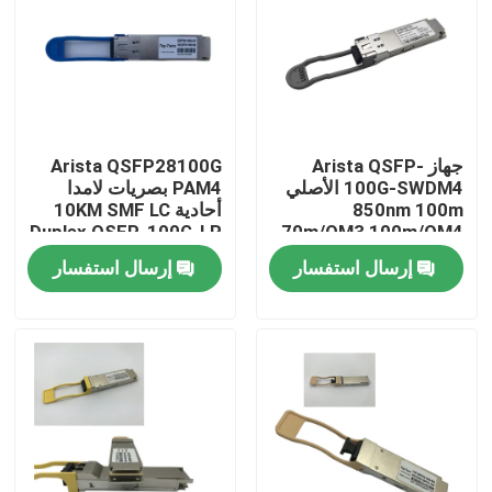
جولة في المعمل
مراقبة الجودة
جهاز Arista QSFP-
Arista QSFP28100G
100G-SWDM4 الأصلي
PAM4 بصريات لامدا
اتصل بنا
850nm 100m
أحادية 10KM SMF LC
Duplex QSFP-100G-LR
70m/OM3 100m/OM4
ناقل MMF مزدوج
إرسال استفسار
إرسال استفسار
أخبار
منتجات إنفيديا الذكاء الاصطناعي
وحدة بصرية 400G/800G
وحدة 100G QSFP28