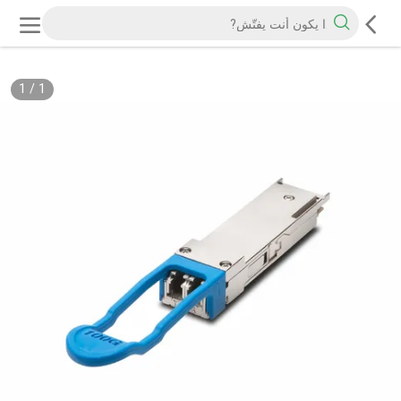
1
/
1