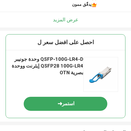
يدقّق ممون
عرض المزيد
احصل على افضل سعر ل
QSFP-100G-LR4-D وحدة جونيبر
QSFP28 100G-LR4 إيثرنت ووحدة
بصرية OTN
استمر