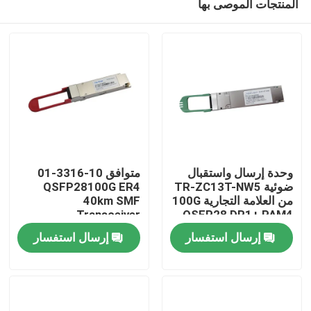
المنتجات الموصى بها
وحدة إرسال واستقبال
متوافق 10-3316-01
ضوئية TR-ZC13T-NW5
QSFP28100G ER4
من العلامة التجارية 100G
40km SMF
Transceiver
QSFP28 DR1+ PAM4
مسكن
500M
إرسال استفسار
إرسال استفسار
منتجات
معلومات عنا