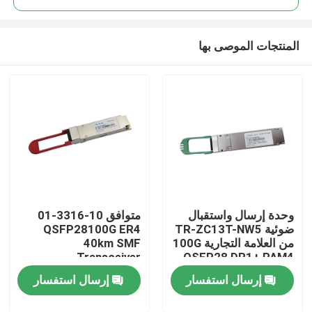
المنتجات الموصى بها
وحدة إرسال واستقبال
متوافق 10-3316-01
مسكن
ضوئية TR-ZC13T-NW5
QSFP28100G ER4
من العلامة التجارية 100G
40km SMF
Transceiver
QSFP28 DR1+ PAM4
منتجات
500M
إرسال استفسار
إرسال استفسار
معلومات عنا