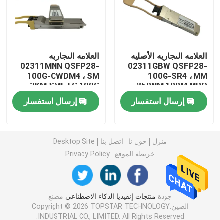
وحدة 25G SFP28
العلامة التجارية الأصلية
العلامة التجارية
وحدة 10G SFP
02311MNN QSFP28-
02311GBW QSFP28-
100G-CWDM4 ، SM
100G-SR4 ، MM
2KM SMF LC 100G
850NM 100M MPO
جهاز الإرسال والاستقبال البصري Finisar
QSFP28 Module
100G QSFP28 Module
إرسال استفسار
إرسال استفسار
بطاقة محول الشبكة
منزل
حول نا
اتصل بنا
Desktop Site
وحدة FC SFP البروكاتية
خريطة الموقع
Privacy Policy
مفتاح Brocade SAN
جودة
منتجات إنفيديا الذكاء الاصطناعي
مصنع
الصين.Copyright © 2026 TOPSTAR TECHNOLOGY
رخصة بروكيد POD
INDUSTRIAL CO., LIMITED. All Rights Reserved.