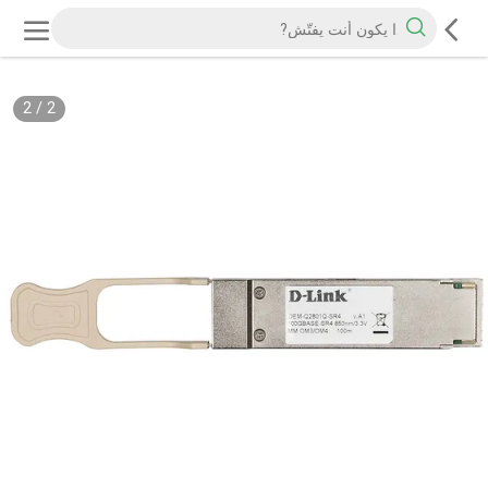
2
/
2