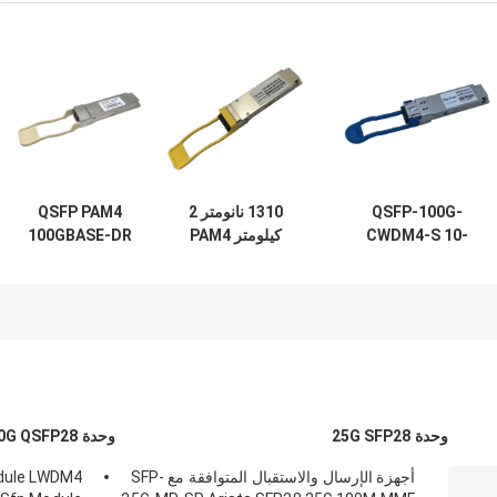
QSFP-100G-
1310 نانومتر 2
QSFP PAM4
CWDM4-S 10-
كيلومتر PAM4
100GBASE-DR
3145-02
QSFP28 جهاز
100G QSFP28
100GBASE
الإرسال والاستقبال
وحدة 500M مع
CWDM4 QSFP
البصري FR 100G
موصل FEC مزدوج
2km SMF LC وحدة
Single Lambda
LC
الإرسال والاستقبال
MSA
الضوئية
وحدة 25G SFP28
وحدة 100G QSFP28
أجهزة الإرسال والاستقبال المتوافقة مع SFP-
dule LWDM4