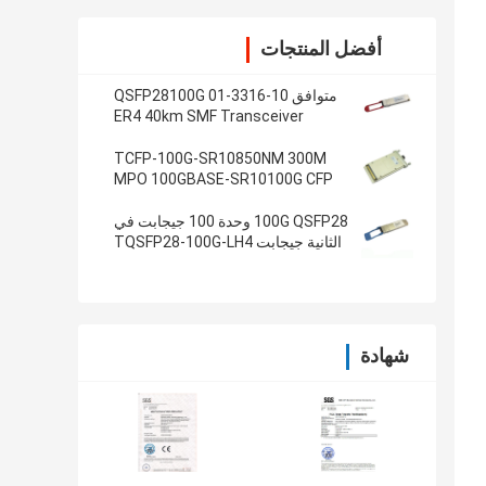
أفضل المنتجات
متوافق 10-3316-01 QSFP28100G
ER4 40km SMF Transceiver
TCFP-100G-SR10850NM 300M
MPO 100GBASE-SR10100G CFP
جهاز الإرسال والاستقبال
100G QSFP28 وحدة 100 جيجابت في
الثانية جيجابت TQSFP28-100G-LH4
إيثرنت الإرسال والاستقبال
شهادة