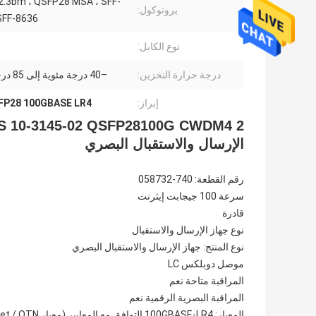
2.3bm ، QSFP28 MSA ، SFF-
بروتوكول:
SFF-8636
نوع الكابل:
درجة حرارة التخزين:
–40 درجة مئوية إلى 85 درجة مئوية
إبراز:
FP28 100GBASE LR4
الإرسال والاستقبال البصري
رقم القطعة: 740-058732
سرعة 100 جيجابت إيثرنت
قادرة
نوع جهاز الإرسال والاستقبال
نوع المنتج: جهاز الإرسال والاستقبال البصري
موصل دوبلكس LC
المراقبة متاحة نعم
المراقبة البصرية الرقمية نعم