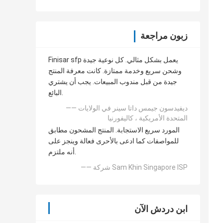
زبون مراجعة
Finisar sfp يعمل بشكل مثالي. كل نوعية جيدة
وشحن سريع وخدمة ممتازة. كانت معرفة المنتج
جيدة من قبل مندوب المبيعات. يجب أن يشتري
البائع.
—— ديفيدسون جيمس داتا سينر في الولايات
المتحدة الأمريكية ، كاليفورنيا
المورد سريع الاستجابة. المنتج المشحون مطابق
للمواصفات كما ادعى بالأحرى فعالة وينجز على
أنه ملتزم.
—— شركة Sam Khin Singapore ISP
ابن دردش الآن