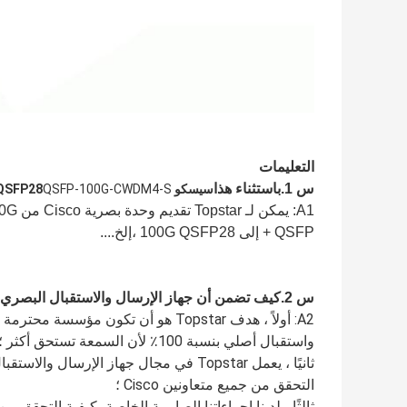
التعليمات
س 1.باستثناء هذا
سيسكو QSFP28
QSFP-100G-CWDM4-S
A1: ي
QSFP + إلى 100G QSFP28 ،
إلخ....
س 2.كيف تضمن أن جهاز الإرسال والاستقبال البصري Cisco QSFP28 100G الذي تقدمه أصلي؟
A2: أولاً ، هدف Topstar هو أن تكون
واستقبال أصلي بنسبة 100٪ لأن السمعة تستحق أكثر ؛
التحقق من جميع متعاونين Cisco ؛