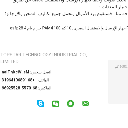
تبار المعدات ؛
,
10 كم PAM4 100 جرام بام 4 qsfp28
TOPSTAR TECHNOLOGY INDUSTRIAL CO.,
LIMITED
اتصل شخص:
Ms. Vicky Tian
الهاتف ::
+86 19860146913
الفاكس:
86-0755-82552969