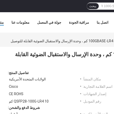
يبحث
اتصل بنا
مراقبة الجودة
جولة في المعمل
معلومات عنا
منت
QSFP28 متوافق مع 100GBASE-LR4 10 كم ، وحدة الإرسال والاستقبال الضوئية القابلة
تفاصيل المنتج:
مكان المنشأ:
الولايات المتحدة الأمريكية
اسم العلامة التجارية:
Cisco
إصدار الشهادات:
CE ROHS
رقم الموديل:
QSFP28-100G-LR4 10 كم
شروط الدفع والشحن: