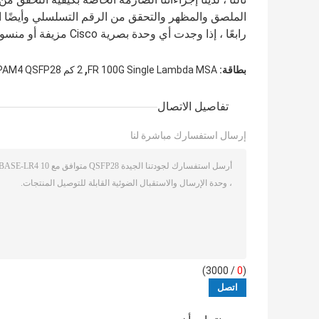
الملصق والمظهر والتحقق من الرقم التسلسلي وأيضًا اخ
رابعًا ، إذا وجدت أي وحدة بصرية Cisco مزيفة أو منسوخة منا ، فسنقوم برد الأموال وتحمل جميع تكاليف الشحن والإرجاع ؛
,
بطاقة:
FR 100G Single Lambda MSA
2 كم PAM4 QSFP28 جهاز الإرسال والاستقبال البصري
تفاصيل الاتصال
إرسال استفسارك مباشرة لنا
/ 3000)
0
(