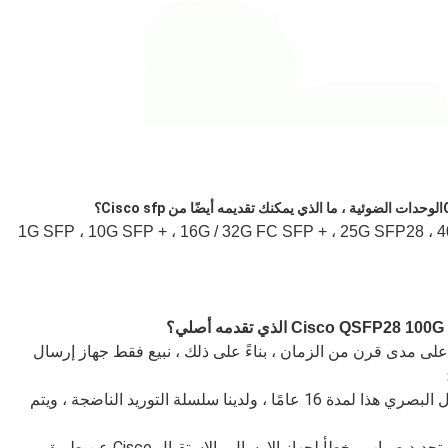
الوحدات الضوئية ، ما الذي يمكنك تقديمه أيضًا من Cisco sfp؟
مكن لـ Topstar تقديم وحدة بصرية Cisco من 1G SFP ، 10G SFP + ، 16G / 32G FC SFP + ، 25G SFP28 ، 40G
 مؤسسة محترمة على مدى قرن من الزمان ، بناءً على ذلك ، نبيع فقط جهاز إرسال
ثانيًا ، يعمل Topstar في مجال جهاز الإرسال والاستقبال البصري هذا لمدة 16 عامًا ، ولدينا سلسلة التوريد الناضجة ، ويتم
ثالثًا ، لدينا إجراءاتنا الصارمة الخاصة بكيفية التحقق من تحديد صواب وخطأ لجهاز الإرسال والاستقبال Cisco عن طريق