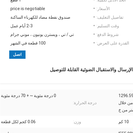
الحد الأدنى لكمية:
1 قطع
الأسعار:
price is negotiable
تفاصيل التغليف:
صندوق نفطة مضاد للكهرباء الساكنة
وقت التسليم:
2-3 أيام عمل
شروط الدفع:
تي / تي ، ويسترن يونيون ، موني جرام
القدرة على العرض:
100 قطعة في الشهر
اتصل
1294. نانومتر من خلال 1296.59
0 درجة مئوية ~ + 70 درجة مئوية
 نانومتر من خلال
درجة الحرارة:
10 كم
وزن:
0.06 كجم لكل قطعة