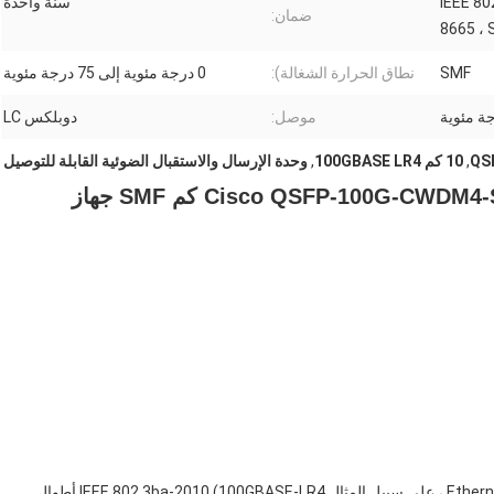
IEEE 80
سنة واحدة
ضمان:
8665 ، 
SMF
نطاق الحرارة الشغالة):
0 درجة مئوية إلى 75 درجة مئوية
موصل:
دوبلكس LC
QS
,
10 كم 100GBASE LR4
,
وحدة الإرسال والاستقبال الضوئية القابلة للتوصيل
Cisco QSFP-100G-CWDM4-S 10-3145-02 QSFP28100G CWDM4 2 كم SMF جهاز
المعيار: 100GBASE-LR4 التوافق مع المعايير (معيار Ethernet / OTN ، على سبيل المثال 100GBASE-LR4) IEEE 802.3ba-2010 أطوال