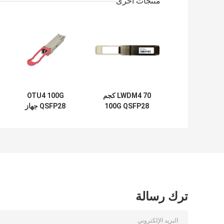
منتجات أخرى
LWDM4 70 كجم
OTU4 100G
100G QSFP28
QSFP28 جهاز
وحدة الإرسال
الإرسال والاستقبال
والاستقبال الليفي
111.8Gb / S 40KM
أحادية الوضع
ER4 لمضاعف Oadm
Cwdm البصري
ترك رسالة