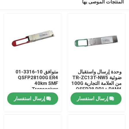
المنتجات الموصى بها
وحدة إرسال واستقبال
متوافق 10-3316-01
ضوئية TR-ZC13T-NW5
QSFP28100G ER4
من العلامة التجارية 100G
40km SMF
Transceiver
QSFP28 DR1+ PAM4
مسكن
500M
إرسال استفسار
إرسال استفسار
منتجات
معلومات عنا