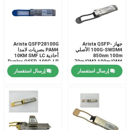
جولة في المعمل
مراقبة الجودة
جهاز Arista QSFP-
Arista QSFP28100G
100G-SWDM4 الأصلي
PAM4 بصريات لامدا
اتصل بنا
850nm 100m
أحادية 10KM SMF LC
Duplex QSFP-100G-LR
70m/OM3 100m/OM4
ناقل MMF مزدوج
إرسال استفسار
إرسال استفسار
أخبار
منتجات إنفيديا الذكاء الاصطناعي
وحدة بصرية 400G/800G
وحدة 100G QSFP28