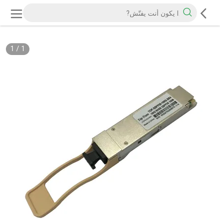
1
/
1