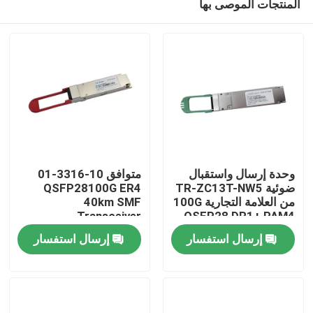
المنتجات الموصى بها
وحدة إرسال واستقبال
متوافق 10-3316-01
ضوئية TR-ZC13T-NW5
QSFP28100G ER4
من العلامة التجارية 100G
40km SMF
Transceiver
QSFP28 DR1+ PAM4
مسكن
500M
إرسال استفسار
إرسال استفسار
منتجات
معلومات عنا