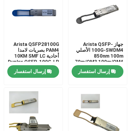
جولة في المعمل
مراقبة الجودة
جهاز Arista QSFP-
Arista QSFP28100G
100G-SWDM4 الأصلي
PAM4 بصريات لامدا
اتصل بنا
850nm 100m
أحادية 10KM SMF LC
Duplex QSFP-100G-LR
70m/OM3 100m/OM4
ناقل MMF مزدوج
إرسال استفسار
إرسال استفسار
أخبار
منتجات إنفيديا الذكاء الاصطناعي
وحدة بصرية 400G/800G
وحدة 100G QSFP28