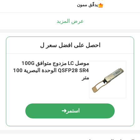
يدقّق ممون
عرض المزيد
احصل على افضل سعر ل
موصل LC مزدوج متوافق 100G
QSFP28 SR4 الوحدة البصرية 100
متر
استمر