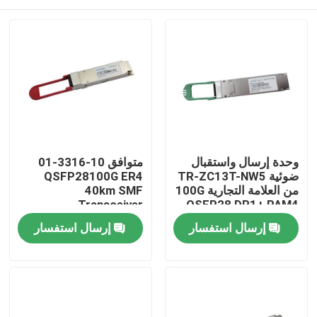
وحدة إرسال واستقبال
متوافق 10-3316-01
ضوئية TR-ZC13T-NW5
QSFP28100G ER4
من العلامة التجارية 100G
40km SMF
Transceiver
QSFP28 DR1+ PAM4
500M
مسكن
إرسال استفسار
إرسال استفسار
منتجات
معلومات عنا