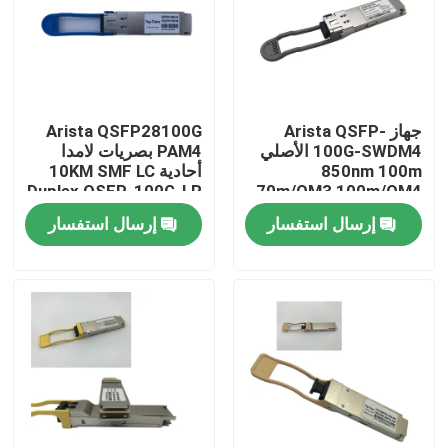
جولة في المعمل
مراقبة الجودة
جهاز Arista QSFP-
Arista QSFP28100G
100G-SWDM4 الأصلي
PAM4 بصريات لامدا
850nm 100m
أحادية 10KM SMF LC
اتصل بنا
Duplex QSFP-100G-LR
70m/OM3 100m/OM4
ناقل MMF مزدوج
إرسال استفسار
إرسال استفسار
أخبار
منتجات إنفيديا الذكاء الاصطناعي
وحدة بصرية 400G/800G
وحدة 100G QSFP28