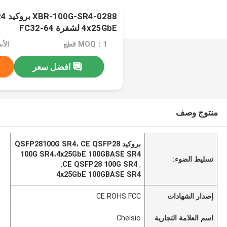
0288
4x25GbE لشفرة FC32-64
MOQ：1 قطع
افضل سعر
منتوج وصف
بروكيد QSFP28100G SR4، CE QSFP28
100G SR4،4x25GbE 100GBASE SR4
تسليط الضوء:
,
CE QSFP28 100G SR4
,
4x25GbE 100GBASE SR4
إصدار الشهادات
CE ROHS FCC
اسم العلامة التجارية
Chelsio