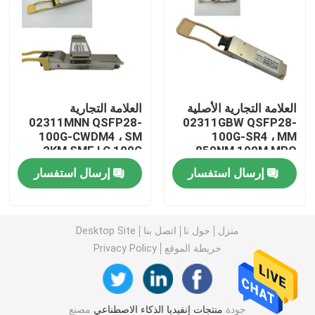
وحدة 25G SFP28
وحدة 10G SFP
العلامة التجارية الأصلية
العلامة التجارية
02311MNN QSFP28-
02311GBW QSFP28-
جهاز الإرسال والاستقبال البصري Finisar
100G-CWDM4 ، SM
100G-SR4 ، MM
2KM SMF LC 100G
850NM 100M MPO
QSFP28 Module
100G QSFP28 Module
بطاقة محول الشبكة
إرسال استفسار
إرسال استفسار
وحدة FC SFP البروكاتية
منزل
حول نا
اتصل بنا
Desktop Site
خريطة الموقع
Privacy Policy
مفتاح Brocade SAN
رخصة بروكيد POD
جودة
منتجات إنفيديا الذكاء الاصطناعي
مصنع