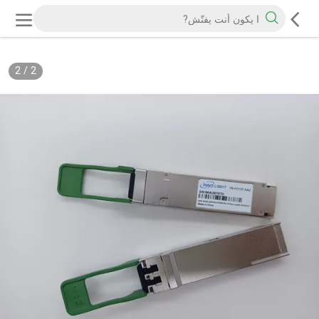
2
/
2