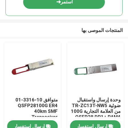
استمر
المنتجات الموصى بها
مسكن
وحدة إرسال واستقبال
متوافق 10-3316-01
ضوئية TR-ZC13T-NW5
QSFP28100G ER4
منتجات
من العلامة التجارية 100G
40km SMF
Transceiver
QSFP28 DR1+ PAM4
500M
إرسال استفسار
إرسال استفسار
معلومات عنا