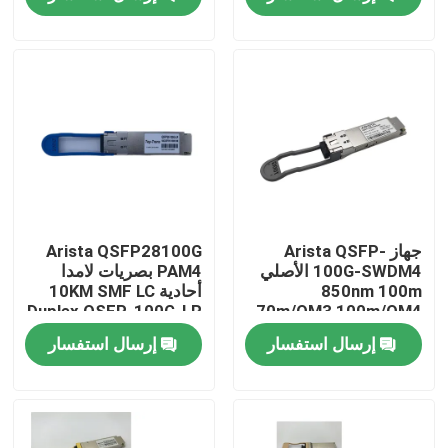
جولة في المعمل
مراقبة الجودة
اتصل بنا
أخبار
جهاز Arista QSFP-
Arista QSFP28100G
100G-SWDM4 الأصلي
PAM4 بصريات لامدا
850nm 100m
أحادية 10KM SMF LC
منتجات إنفيديا الذكاء الاصطناعي
Duplex QSFP-100G-LR
70m/OM3 100m/OM4
ناقل MMF مزدوج
إرسال استفسار
إرسال استفسار
وحدة بصرية 400G/800G
وحدة 100G QSFP28