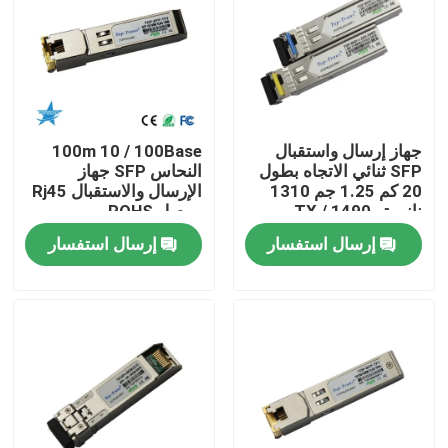
جولة في المعمل
مراقبة الجودة
جهاز إرسال واستقبال
100m 10 / 100Base
SFP ثنائي الاتجاه بطول
النحاس SFP جهاز
اتصل بنا
20 كم 1.25 جم 1310
الإرسال والاستقبال Rj45
نانومتر TX / 1490
موصل ROHS
نانومتر RX
إرسال استفسار
إرسال استفسار
أخبار
منتجات إنفيديا الذكاء الاصطناعي
وحدة بصرية 400G/800G
وحدة 100G QSFP28