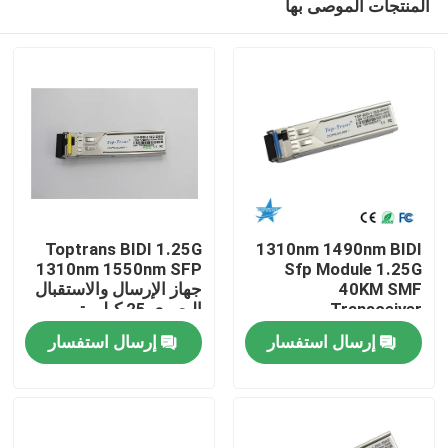
المنتجات الموصى بها
Toptrans BIDI 1.25G
1310nm 1490nm BIDI
1310nm 1550nm SFP
Sfp Module 1.25G
40KM SMF
جهاز الإرسال والاستقبال
Transceiver
البصري 25 كيلومتر
مسكن
إرسال استفسار
إرسال استفسار
منتجات
معلومات عنا