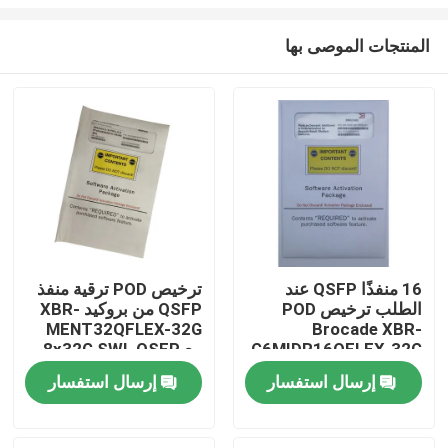
المنتجات الموصى بها
16 منفذًا QSFP عند
ترخيص POD ترقية منفذ
الطلب ترخيص POD
QSFP من بروكيد XBR-
مسكن
MENT32QFLEX-32G
Brocade XBR-
G6MIDR16QFLEX-32G
مع 8x32G SWL QSFP
نشط
منتجات
إرسال استفسار
إرسال استفسار
معلومات عنا