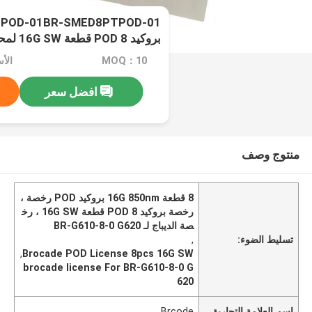
G620
MOQ：10
الأسعا
افضل سعر
منتوج وصف
8 قطعة 16G 850nm بروكيد POD رخصة ،
رخصة بروكيد POD 8 قطعة 16G SW ، رخ
صة الديباج لـ BR-G610-8-0 G620
تسليط الضوء:
,
,
Brocade POD License 8pcs 16G SW
brocade license For BR-G610-8-0 G
620
اسم العلامة التجارية
Brcode