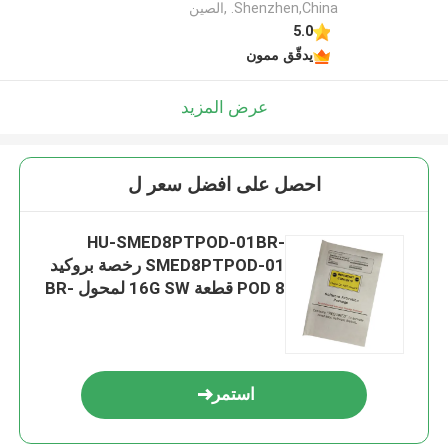
Shenzhen,China. ,الصين
5.0
يدقّق ممون
عرض المزيد
احصل على افضل سعر ل
HU-SMED8PTPOD-01BR-
SMED8PTPOD-01 رخصة بروكيد
POD 8 قطعة 16G SW لمحول BR-
G610-8-0 G620
استمر