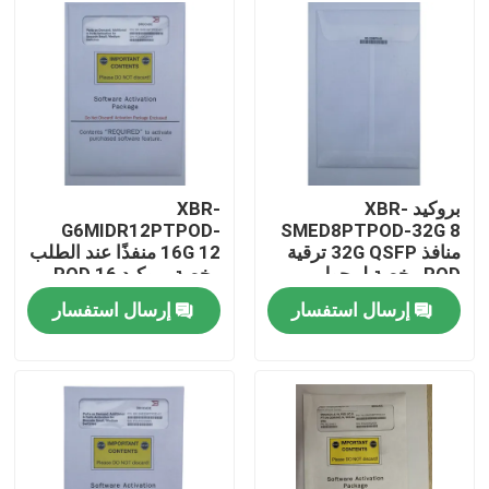
جولة في المعمل
مراقبة الجودة
اتصل بنا
بروكيد XBR-
XBR-
G6MIDR12PTPOD-
SMED8PTPOD-32G 8
منافذ 32G QSFP ترقية
16G 12 منفذًا عند الطلب
أخبار
POD رخصة لمحول
رخصة بروكيد POD 16
G610
جيجا SWLSFPS
إرسال استفسار
إرسال استفسار
منتجات إنفيديا الذكاء الاصطناعي
وحدة بصرية 400G/800G
وحدة 100G QSFP28