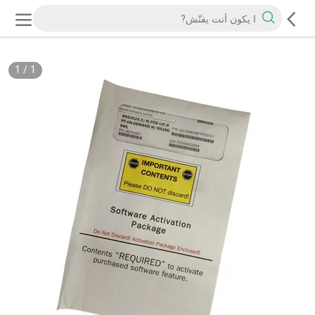
1
/
1