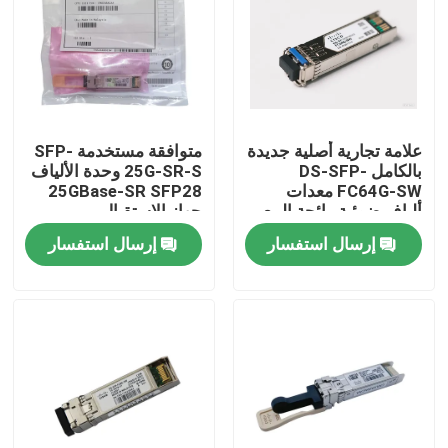
جولة في المعمل
مراقبة الجودة
علامة تجارية أصلية جديدة
متوافقة مستخدمة SFP-
بالكامل DS-SFP-
25G-SR-S وحدة الألياف
اتصل بنا
FC64G-SW معدات
25GBase-SR SFP28
ألياف ضوئية رائجة البيع
جهاز الاستقبال
لمراكز بيانات الذكاء
إرسال استفسار
إرسال استفسار
أخبار
الاصطناعي
منتجات إنفيديا الذكاء الاصطناعي
وحدة بصرية 400G/800G
وحدة 100G QSFP28