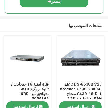
استمر
المنتجات الموصى بها
مسكن
EMC DS-6630B V2 /
قناة ليفية 16 جيجابت /
Brocade G630-2 XEM-
ثانية بروكيد G610
منتجات
G630-48-R-1 مفتاح
متوافق مع XBR-
SAN بقناة ليفية 128
R000162
منفذًا بسعة 128 جيجابت
إرسال استفسار
إرسال استفسار
معلومات عنا