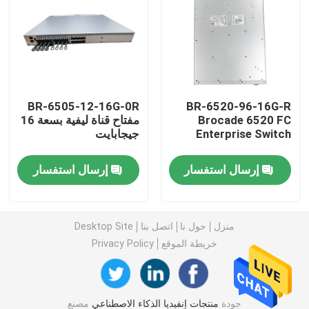
وحدة 25G SFP28
وحدة 10G SFP
BR-6505-12-16G-0R
BR-6520-96-16G-R
Brocade 6520 FC
مفتاح قناة ليفية بسعة 16
جهاز الإرسال والاستقبال البصري Finisar
Enterprise Switch
جيجابايت
بطاقة محول الشبكة
إرسال استفسار
إرسال استفسار
وحدة FC SFP البروكاتية
منزل
حول نا
اتصل بنا
Desktop Site
خريطة الموقع
Privacy Policy
مفتاح Brocade SAN
رخصة بروكيد POD
جودة
منتجات إنفيديا الذكاء الاصطناعي
مصنع