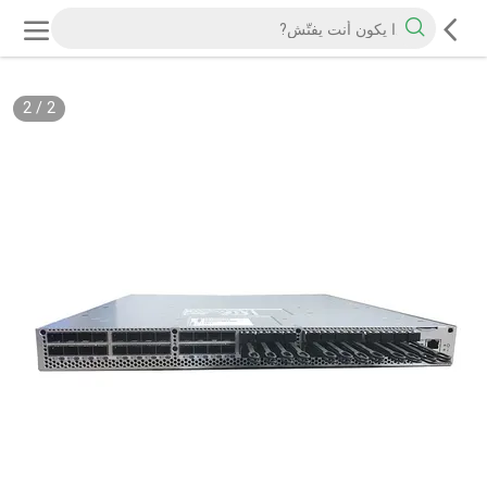
2
/
2