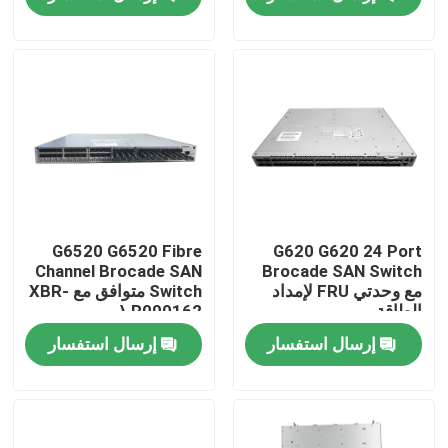
2U
جولة في المعمل
مراقبة الجودة
اتصل بنا
أخبار
G6520 G6520 Fibre
G620 G620 24 Port
Channel Brocade SAN
Brocade SAN Switch
مع وحدتي FRU لإمداد
Switch متوافق مع XBR-
منتجات إنفيديا الذكاء الاصطناعي
الطاقة
R000162 \
إرسال استفسار
إرسال استفسار
وحدة بصرية 400G/800G
وحدة 100G QSFP28