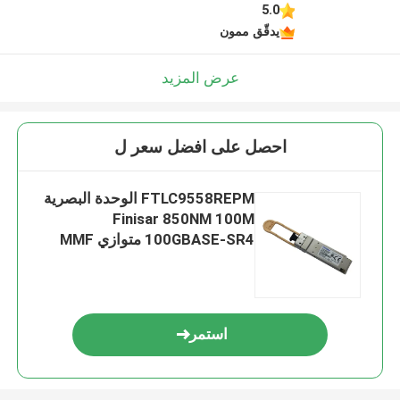
5.0
يدقّق ممون
عرض المزيد
احصل على افضل سعر ل
FTLC9558REPM الوحدة البصرية
Finisar 850NM 100M
100GBASE-SR4 متوازي MMF
استمر