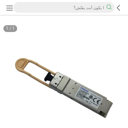
1
/
1