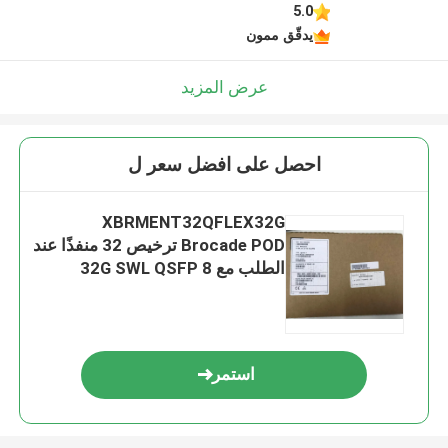
5.0
يدقّق ممون
عرض المزيد
احصل على افضل سعر ل
XBRMENT32QFLEX32G
Brocade POD ترخيص 32 منفذًا عند
الطلب مع 8 32G SWL QSFP
استمر