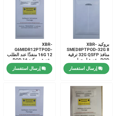
جولة في المعمل
مراقبة الجودة
بروكيد XBR-
XBR-
اتصل بنا
G6MIDR12PTPOD-
SMED8PTPOD-32G 8
منافذ 32G QSFP ترقية
16G 12 منفذًا عند الطلب
POD رخصة لمحول
رخصة بروكيد POD 16
أخبار
G610
جيجا SWLSFPS
إرسال استفسار
إرسال استفسار
منتجات إنفيديا الذكاء الاصطناعي
وحدة بصرية 400G/800G
وحدة 100G QSFP28