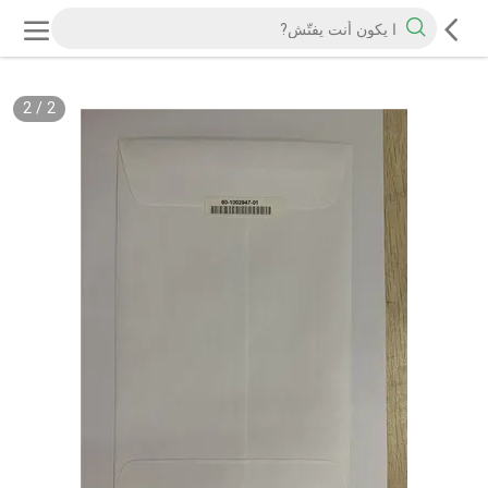
2
/
2